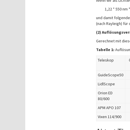
Wenn wir als Licht
1,22 * 550 nm 
und damit folgende
(nach Rayleigh) fü
(2) Auflösungsver
Gerechnet mit diese
Tabelle 1:
Auflösu
Teleskop
GuideScope50
LidlScope
Orion ED
80/600
APM APO 107
Vixen 114/900