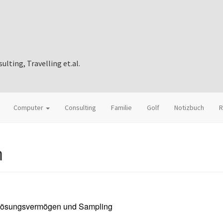
ting, Travelling et.al.
Computer
Consulting
Familie
Golf
Notizbuch
R
n
flösungsvermögen und Sampling