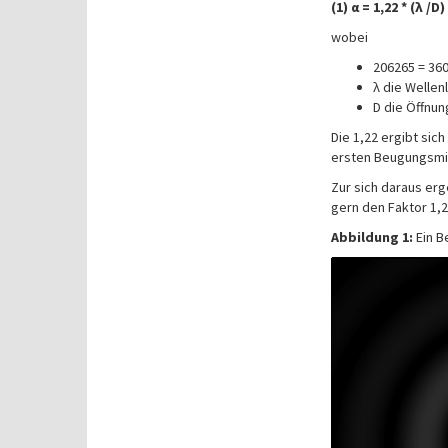
(1) α = 1,22 * (λ /D
wobei
206265 = 360 
λ die Wellen
D die Öffnun
Die 1,22 ergibt sich
ersten Beugungsmin
Zur sich daraus er
gern den Faktor 1
Abbildung 1:
Ein B