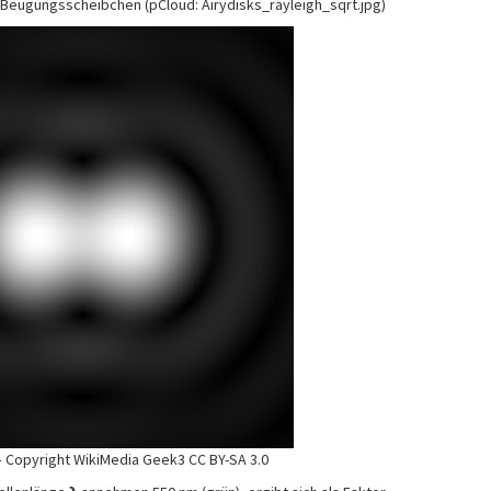
Beugungsscheibchen (pCloud: Airydisks_rayleigh_sqrt.jpg)
– Copyright WikiMedia Geek3 CC BY-SA 3.0