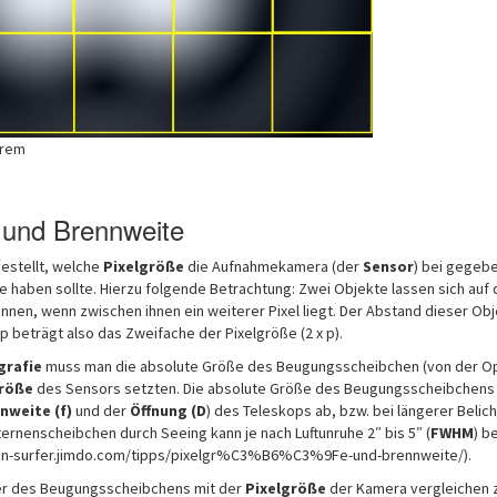
orem
 und Brennweite
gestellt, welche
Pixelgröße
die Aufnahmekamera (der
Sensor
) bei gegeb
 haben sollte. Hierzu folgende Betrachtung: Zwei Objekte lassen sich auf
nnen, wenn zwischen ihnen ein weiterer Pixel liegt. Der Abstand dieser Ob
 beträgt also das Zweifache der Pixelgröße (2 x p).
grafie
muss man die absolute Größe des Beugungsscheibchen (von der Opt
größe
des Sensors setzten. Die absolute Größe des Beugungsscheibchens
nweite (f)
und der
Öffnung (D
) des Teleskops ab, bzw. bei längerer Belic
ternenscheibchen durch Seeing kann je nach Luftunruhe 2″ bis 5″ (
FWHM
) b
rnen-surfer.jimdo.com/tipps/pixelgr%C3%B6%C3%9Fe-und-brennweite/).
r des Beugungsscheibchens mit der
Pixelgröße
der Kamera vergleichen 