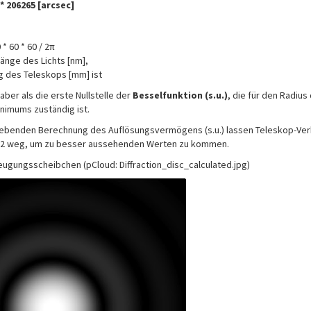
) * 206265 [arcsec]
* 60 * 60 / 2π
länge des Lichts [nm],
g des Teleskops [mm] ist
 aber als die erste Nullstelle der
Besselfunktion (s.u.)
, die für den Radius
imums zuständig ist.
gebenden Berechnung des Auflösungsvermögens (s.u.) lassen Teleskop-Ver
,22 weg, um zu besser aussehenden Werten zu kommen.
eugungsscheibchen (pCloud: Diffraction_disc_calculated.jpg)