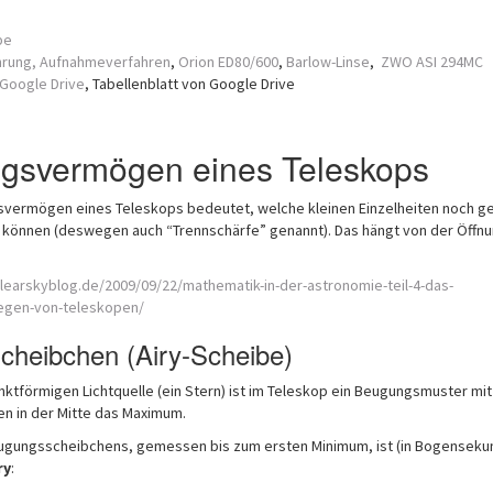
pe
rung,
Aufnahmeverfahren
,
Orion ED80/600
,
Barlow-Linse
,
ZWO ASI 294MC
Google Drive
, Tabellenblatt von Google Drive
ngsvermögen eines Teleskops
svermögen eines Teleskops bedeutet, welche kleinen Einzelheiten noch g
 können (deswegen auch “Trennschärfe” genannt). Das hängt von der Öffn
learskyblog.de/2009/09/22/mathematik-in-der-astronomie-teil-4-das-
gen-von-teleskopen/
heibchen (Airy-Scheibe)
nktförmigen Lichtquelle (ein Stern) ist im Teleskop ein Beugungsmuster mi
 in der Mitte das Maximum.
gungsscheibchens, gemessen bis zum ersten Minimum, ist (in Bogenseku
ry
: