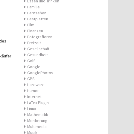
Essen und Trinken
Familie
Fernsehen
Festplatten
Film
Finanzen
Fotografieren
 des
Freizeit
Gesellschaft
Gesundheit
käufer
Golf
Google
GooglePhotos
GPS
Hardware
Humor
Internet
LaTex Plugin
Linux
Mathematik
Montierung
Multimedia
Musik