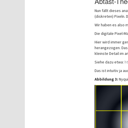
Abtast-Th
Nun fällt dieses an
(diskreten) Pixeln. D
Wir haben es also 
Die digitale Pixel-M
Hier wird immer ge
herangezogen. Das s
kleinste Detail im a
Siehe dazu etwa:
h
Das ist intuitiv ja 
Abbildung 3:
Nyqui