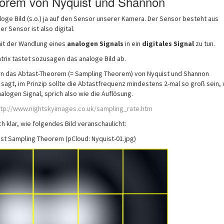
eorem von Nyquist und Shannon
aloge Bild (s.o.) ja auf den Sensor unserer Kamera. Der Sensor besteht aus
er Sensor ist also digital.
mit der Wandlung eines
analogen Signals
in ein
digitales Signal
zu tun.
atrix tastet sozusagen das analoge Bild ab.
rn das Abtast-Theorem (= Sampling Theorem) von Nyquist und Shannon
agt, im Prinzip sollte die Abtastfrequenz mindestens 2-mal so groß sein, 
nalogen Signal, sprich also wie die Auflösung.
ttp://www.nightskyimages.co.uk/sampling_rate.htm
auch klar, wie folgendes Bild veranschaulicht:
st Sampling Theorem (pCloud: Nyquist-01.jpg)