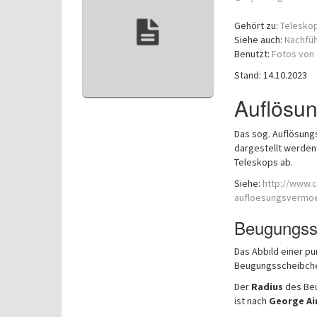
Gehört zu:
Telesko
Siehe auch:
Nachfüh
Benutzt:
Fotos von 
Stand: 14.10.2023
Auflösu
Das sog. Auflösung
dargestellt werden
Teleskops ab.
Siehe:
http://www.c
aufloesungsvermoe
Beugungssc
Das Abbild einer pu
Beugungsscheibchen
Der
Radius
des Beu
ist nach
George Ai