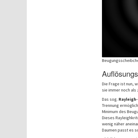
Beugungsscheibchen
Auflösungs
Die Frage ist nun,
sie immer noch als
Das sog.
Rayleigh-
Trennung ermöglicht
Minimum des Beugun
Dieses Rayleighkrite
wenig näher aneinan
Daumen passt es s