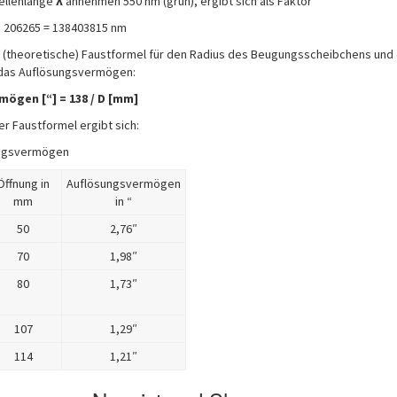
wellenlänge
λ
annehmen 550 nm (grün), ergibt sich als Faktor
* 206265 = 138403815 nm
 (theoretische) Faustformel für den Radius des Beugungsscheibchens und
r das Auflösungsvermögen:
mögen [“] = 138 / D [mm]
r Faustformel ergibt sich:
ngsvermögen
Öffnung in
Auflösungsvermögen
mm
in “
50
2,76″
70
1,98″
80
1,73″
107
1,29″
114
1,21″