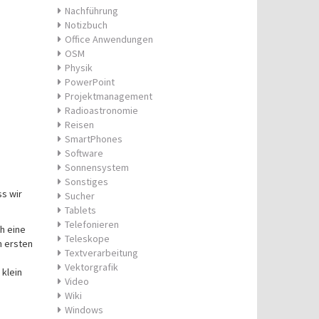
Nachführung
Notizbuch
Office Anwendungen
OSM
Physik
PowerPoint
Projektmanagement
Radioastronomie
Reisen
SmartPhones
Software
Sonnensystem
Sonstiges
s wir
Sucher
Tablets
Telefonieren
h eine
Teleskope
m ersten
Textverarbeitung
Vektorgrafik
 klein
Video
Wiki
Windows