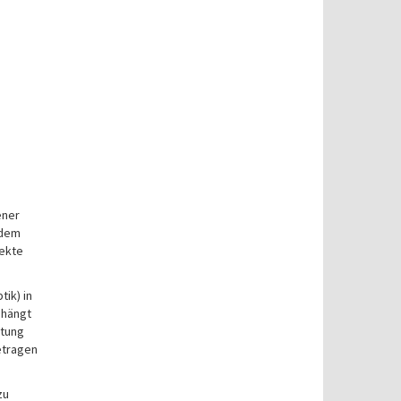
ener
 dem
jekte
ik) in
 hängt
htung
etragen
zu