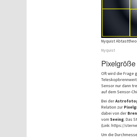
Nyquist Abtastthe
Nyquist
Pixelgröße
Oft wird die Frage 
Teleskopbrennweite
Sensor nur dann tre
auf dem Sensor-Chip
Bei der
Astrofoto
Relation zur
Pixel
dabei von der
Bren
vom
Seeing
. Das S
(Link: https://ste
Um die Durchmesse