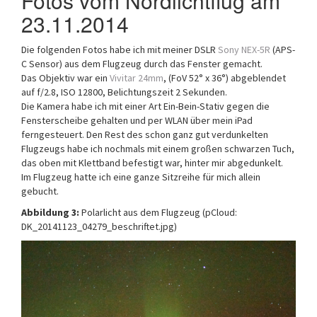
Fotos vom Nordlichtflug am
23.11.2014
Die folgenden Fotos habe ich mit meiner DSLR
Sony NEX-5R
(APS-
C Sensor) aus dem Flugzeug durch das Fenster gemacht.
Das Objektiv war ein
Vivitar 24mm
, (FoV 52° x 36°) abgeblendet
auf f/2.8, ISO 12800, Belichtungszeit 2 Sekunden.
Die Kamera habe ich mit einer Art Ein-Bein-Stativ gegen die
Fensterscheibe gehalten und per WLAN über mein iPad
ferngesteuert. Den Rest des schon ganz gut verdunkelten
Flugzeugs habe ich nochmals mit einem großen schwarzen Tuch,
das oben mit Klettband befestigt war, hinter mir abgedunkelt.
Im Flugzeug hatte ich eine ganze Sitzreihe für mich allein
gebucht.
Abbildung 3:
Polarlicht aus dem Flugzeug (pCloud:
DK_20141123_04279_beschriftet.jpg)