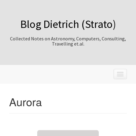
Blog Dietrich (Strato)
Collected Notes on Astronomy, Computers, Consulting,
Travelling et.al.
T
o
g
g
Aurora
l
e
n
a
v
i
g