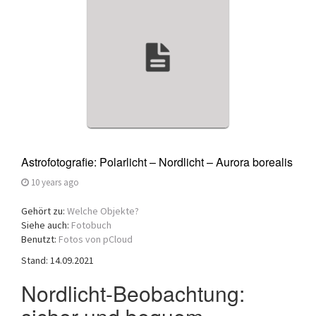
a
t
i
o
n
Astrofotografie: Polarlicht – Nordlicht – Aurora borealis
10 years ago
Gehört zu:
Welche Objekte?
Siehe auch:
Fotobuch
Benutzt:
Fotos von pCloud
Stand: 14.09.2021
Nordlicht-Beobachtung: