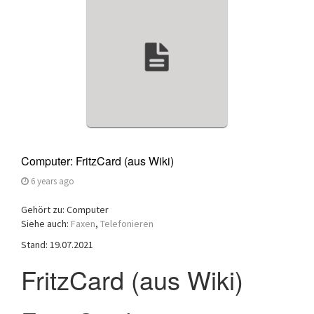
a
t
i
o
n
Computer: FritzCard (aus Wiki)
6 years ago
Gehört zu: Computer
Siehe auch:
Faxen
,
Telefonieren
Stand: 19.07.2021
FritzCard (aus Wiki)