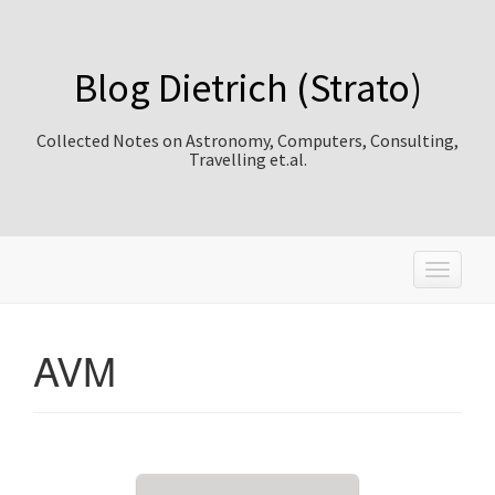
Blog Dietrich (Strato)
Collected Notes on Astronomy, Computers, Consulting,
Travelling et.al.
T
o
g
g
AVM
l
e
n
a
v
i
g