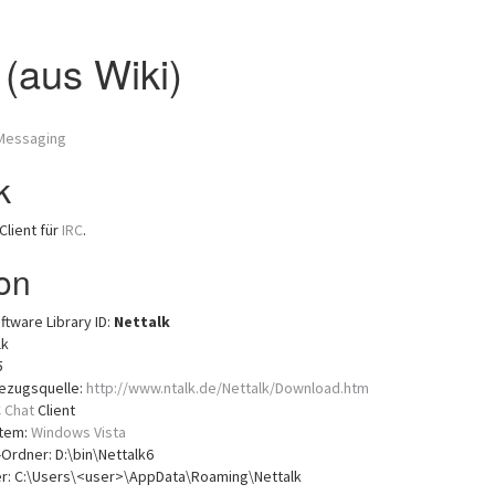
 (aus Wiki)
tMessaging
k
-Client für
IRC
.
ion
ftware Library ID:
Nettalk
lk
5
Bezugsquelle:
http://www.ntalk.de/Nettalk/Download.htm
C
Chat
Client
stem:
Windows Vista
-Ordner: D:\bin\Nettalk6
r: C:\Users\<user>\AppData\Roaming\Nettalk