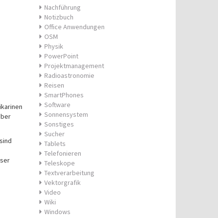
Nachführung
Notizbuch
Office Anwendungen
OSM
Physik
PowerPoint
Projektmanagement
Radioastronomie
Reisen
SmartPhones
Software
ikarinen
Sonnensystem
über
Sonstiges
Sucher
 sind
Tablets
Telefonieren
wser
Teleskope
Textverarbeitung
Vektorgrafik
Video
Wiki
Windows