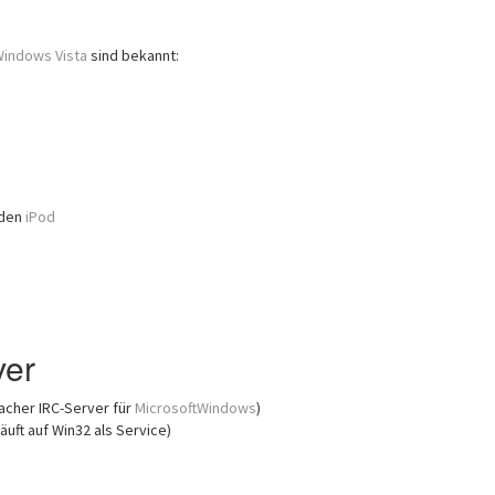
indows Vista
sind bekannt:
 den
iPod
ver
acher IRC-Server für
MicrosoftWindows
)
äuft auf Win32 als Service)