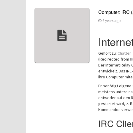
Computer: IRC (
6 years ago
Interne
Gehört zu:
Chatten
(Redirected from
I
Der Internet Relay 
entwickelt. Das IRC-
ihre Computer mit
Er benötigt eigene 
meistens untereinan
entweder auf den R
gestartet wird, z. 
Kommandos verwe
IRC Clie