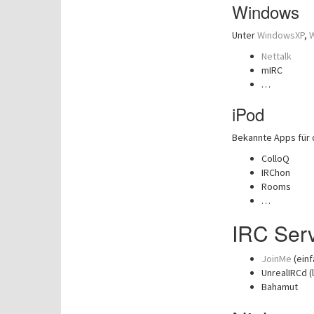
Windows
Unter
WindowsXP
,
W
Nettalk
mIRC
…
iPod
Bekannte Apps für
ColloQ
IRChon
Rooms
…
IRC Ser
JoinMe
(einf
UnrealIRCd (l
Bahamut