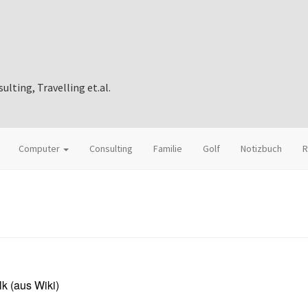
ting, Travelling et.al.
Computer
Consulting
Familie
Golf
Notizbuch
R
k (aus Wiki)