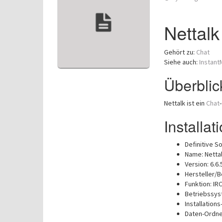
Nettalk
Gehört zu:
Chat
Siehe auch:
Instan
Überblic
Nettalk ist ein
Chat
Installat
Definitive So
Name: Netta
Version: 6.6.
Hersteller/
Funktion: IR
Betriebssy
Installations
Daten-Ordne