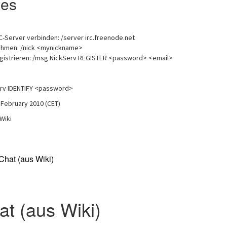
es
C-Server verbinden: /server irc.freenode.net
hmen: /nick <mynickname>
gistrieren: /msg NickServ REGISTER <password> <email>
rv IDENTIFY <password>
 February 2010 (CET)
Wiki
Chat (aus Wiki)
t (aus Wiki)