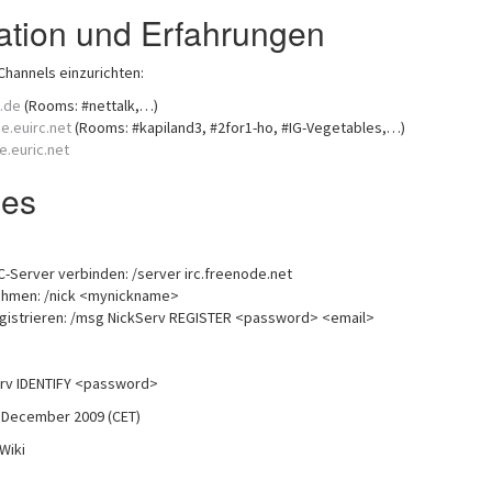
ation und Erfahrungen
Channels einzurichten:
k.de
(Rooms: #nettalk,…)
.de.euirc.net
(Rooms: #kapiland3, #2for1-ho, #IG-Vegetables,…)
de.euric.net
es
C-Server verbinden: /server irc.freenode.net
hmen: /nick <mynickname>
gistrieren: /msg NickServ REGISTER <password> <email>
rv IDENTIFY <password>
1 December 2009 (CET)
Wiki