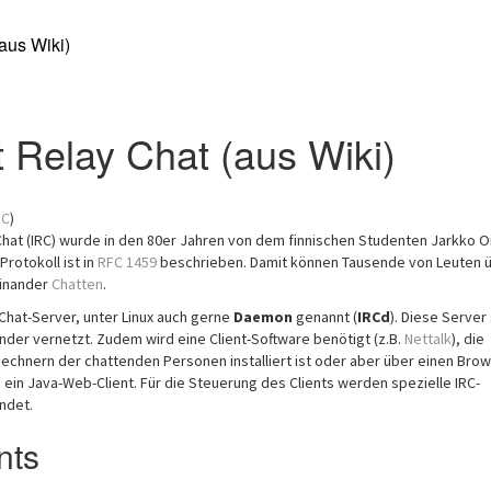
aus Wiki)
t Relay Chat (aus Wiki)
RC
)
Chat (IRC) wurde in den 80er Jahren von dem finnischen Studenten Jarkko O
Protokoll ist in
RFC 1459
beschrieben. Damit können Tausende von Leuten 
einander
Chatten
.
Chat-Server, unter Linux auch gerne
Daemon
genannt (
IRCd
). Diese Server
der vernetzt. Zudem wird eine Client-Software benötigt (z.B.
Nettalk
), die
echnern der chattenden Personen installiert ist oder aber über einen Bro
B. ein Java-Web-Client. Für die Steuerung des Clients werden spezielle IRC-
ndet.
nts