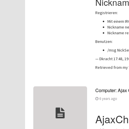
Nicknam
Registrieren:
Mit einem IR
Nickname ne
Nickname re
Benutzen:
/msg NickSe
— Dkracht 17:48, 19
Retrieved from my 
Computer: Ajax 
6 years ago
AjaxCha