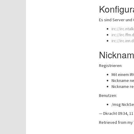
Konfigur
Es sind Server und 
irc://irc.ntal
irc://irc.ffm
irc://irc.inn.
Nicknam
Registrieren:
Mit einem IR
Nickname ne
Nickname re
Benutzen:
/msg NickSe
— Dkracht 09:34, 1
Retrieved from my 