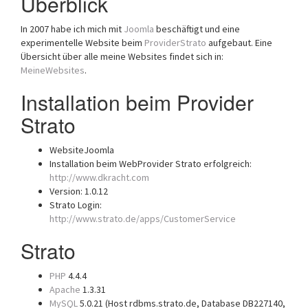
Überblick
In 2007 habe ich mich mit
Joomla
beschäftigt und eine
experimentelle Website beim
ProviderStrato
aufgebaut. Eine
Übersicht über alle meine Websites findet sich in:
MeineWebsites
.
Installation beim Provider
Strato
WebsiteJoomla
Installation beim WebProvider Strato erfolgreich:
http://www.dkracht.com
Version: 1.0.12
Strato Login:
http://www.strato.de/apps/CustomerService
Strato
PHP
4.4.4
Apache
1.3.31
MySQL
5.0.21 (Host rdbms.strato.de, Database DB227140,