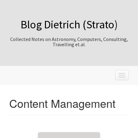
Blog Dietrich (Strato)
Collected Notes on Astronomy, Computers, Consulting,
Travelling et.al.
T
o
g
g
Content Management
l
e
n
a
v
i
g