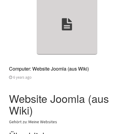
a
t
i
o
n
Computer: Website Joomla (aus Wiki)
6 years ago
Website Joomla (aus
Wiki)
Gehört zu: Meine Websites