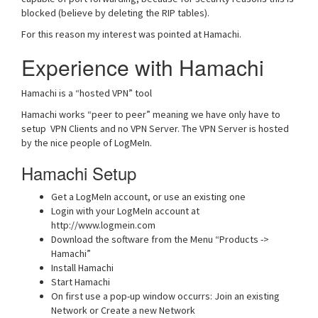
blocked (believe by deleting the RIP tables).
For this reason my interest was pointed at Hamachi.
Experience with Hamachi
Hamachi is a “hosted VPN” tool
Hamachi works “peer to peer” meaning we have only have to
setup VPN Clients and no VPN Server. The VPN Server is hosted
by the nice people of LogMeIn.
Hamachi Setup
Get a LogMeIn account, or use an existing one
Login with your LogMeIn account at
http://www.logmein.com
Download the software from the Menu “Products ->
Hamachi”
Install Hamachi
Start Hamachi
On first use a pop-up window occurrs: Join an existing
Network or Create a new Network