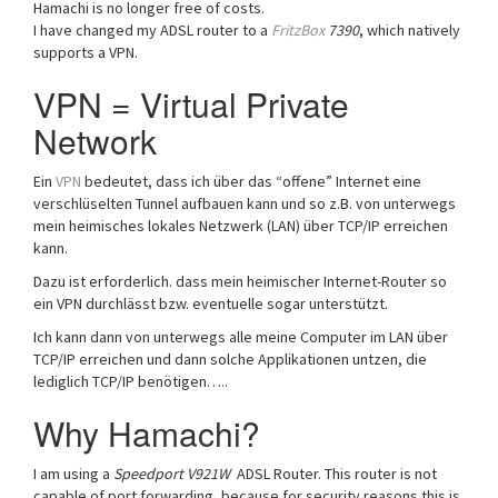
Hamachi is no longer free of costs.
I have changed my ADSL router to a
FritzBox
7390
, which natively
supports a VPN.
VPN = Virtual Private
Network
Ein
VPN
bedeutet, dass ich über das “offene” Internet eine
verschlüselten Tunnel aufbauen kann und so z.B. von unterwegs
mein heimisches lokales Netzwerk (LAN) über TCP/IP erreichen
kann.
Dazu ist erforderlich. dass mein heimischer Internet-Router so
ein VPN durchlässt bzw. eventuelle sogar unterstützt.
Ich kann dann von unterwegs alle meine Computer im LAN über
TCP/IP erreichen und dann solche Applikationen untzen, die
lediglich TCP/IP benötigen…..
Why Hamachi?
I am using a
Speedport V921W
ADSL Router. This router is not
capable of port forwarding, because for security reasons this is