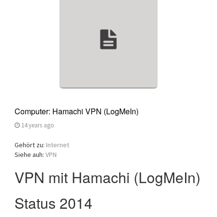
a
t
i
o
n
Computer: Hamachi VPN (LogMeIn)
14 years ago
Gehört zu:
Internet
Siehe auh:
VPN
VPN mit Hamachi (LogMeIn)
Status 2014