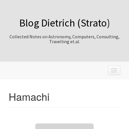
Blog Dietrich (Strato)
Collected Notes on Astronomy, Computers, Consulting,
Travelling et.al.
T
o
g
g
Hamachi
l
e
n
a
v
i
g