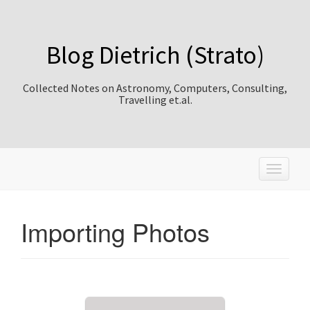
Blog Dietrich (Strato)
Collected Notes on Astronomy, Computers, Consulting,
Travelling et.al.
T
o
g
g
Importing Photos
l
e
n
a
v
i
g