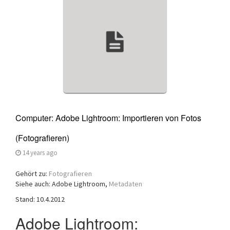
a
t
i
o
n
Computer: Adobe Lightroom: Importieren von Fotos
(Fotografieren)
14 years ago
Gehört zu:
Fotografieren
Siehe auch: Adobe Lightroom,
Metadaten
Stand: 10.4.2012
Adobe Lightroom: