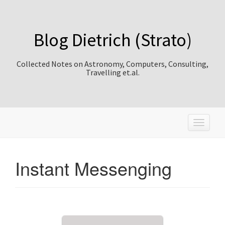
Blog Dietrich (Strato)
Collected Notes on Astronomy, Computers, Consulting,
Travelling et.al.
T
o
g
g
Instant Messenging
l
e
n
a
v
i
g