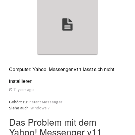
a
t
i
o
n
Computer: Yahoo! Messenger v11 lässt sich nicht
installieren
11 years ago
Gehört zu:
Instant Messenger
Siehe auch:
Windows 7
Das Problem mit dem
Yahoo! Messenger v11