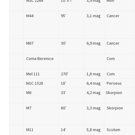
NGC 2264
10′ x 7′
3,9 mag
Mon
M44
95′
3,1 mag
Cancer
M67
30′
6,9 mag
Cancer
Coma Berenice
Com
Mel 111
270′
1,8 mag
Com
NGC 1528
18′
6,4 mag
Perseus
M6
33′
4,2 mag
Skorpion
M7
80′
3,3 mag
Skorpion
M11
14′
5,8 mag
Scutum