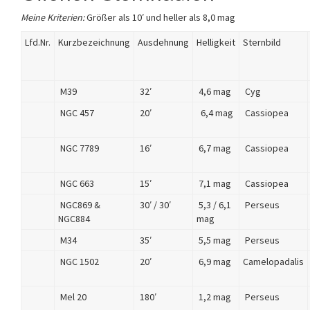
Meine Kriterien:
Größer als 10′ und heller als 8,0 mag
Lfd.Nr.
Kurzbezeichnung
Ausdehnung
Helligkeit
Sternbild
M39
32′
4,6 mag
Cyg
NGC 457
20′
6,4 mag
Cassiopea
NGC 7789
16′
6,7 mag
Cassiopea
NGC 663
15′
7,1 mag
Cassiopea
NGC869 &
30′ / 30′
5,3 / 6,1
Perseus
NGC884
mag
M34
35′
5,5 mag
Perseus
NGC 1502
20′
6,9 mag
Camelopadalis
Mel 20
180′
1,2 mag
Perseus