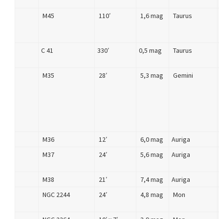
M45
110′
1,6 mag
Taurus
C 41
330′
0,5 mag
Taurus
M35
28′
5,3 mag
Gemini
M36
12′
6,0 mag
Auriga
M37
24′
5,6 mag
Auriga
M38
21′
7,4 mag
Auriga
NGC 2244
24′
4,8 mag
Mon