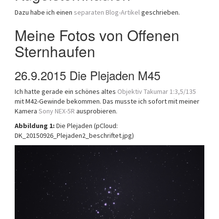
Dazu habe ich einen
separaten Blog-Artikel
geschrieben.
Meine Fotos von Offenen
Sternhaufen
26.9.2015 Die Plejaden M45
Ich hatte gerade ein schönes altes
Objektiv Takumar 1:3,5/135
mit M42-Gewinde bekommen. Das musste ich sofort mit meiner
Kamera
Sony NEX-5R
ausprobieren.
Abbildung 1:
Die Plejaden (pCloud:
DK_20150926_Plejaden2_beschriftet.jpg)