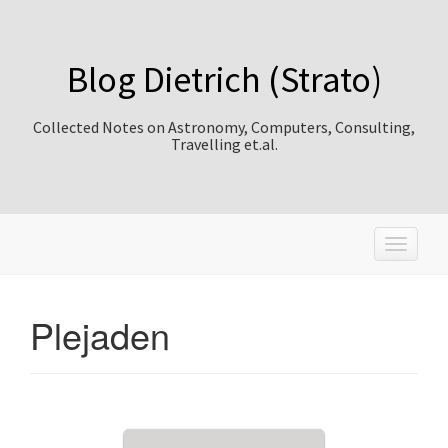
Blog Dietrich (Strato)
Collected Notes on Astronomy, Computers, Consulting,
Travelling et.al.
T
o
g
g
Plejaden
l
e
n
a
v
i
g