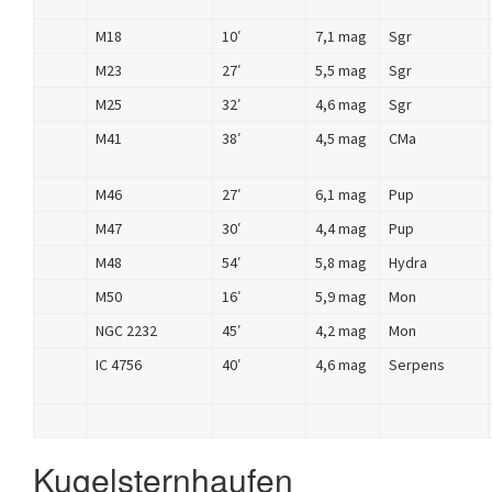
M18
10′
7,1 mag
Sgr
M23
27′
5,5 mag
Sgr
M25
32′
4,6 mag
Sgr
M41
38′
4,5 mag
CMa
M46
27′
6,1 mag
Pup
M47
30′
4,4 mag
Pup
M48
54′
5,8 mag
Hydra
M50
16′
5,9 mag
Mon
NGC 2232
45′
4,2 mag
Mon
IC 4756
40′
4,6 mag
Serpens
Kugelsternhaufen