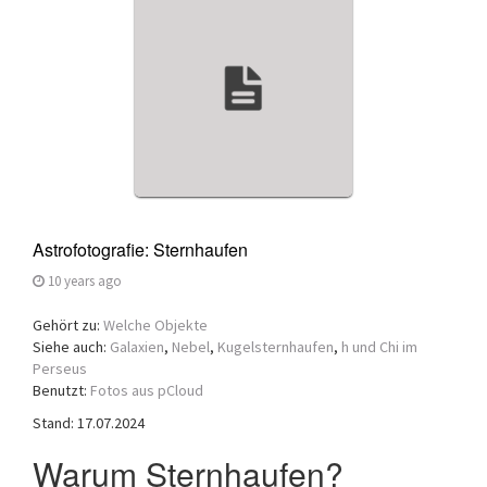
a
t
i
o
n
Astrofotografie: Sternhaufen
10 years ago
Gehört zu:
Welche Objekte
Siehe auch:
Galaxien
,
Nebel
,
Kugelsternhaufen
,
h und Chi im
Perseus
Benutzt:
Fotos aus pCloud
Stand: 17.07.2024
Warum Sternhaufen?