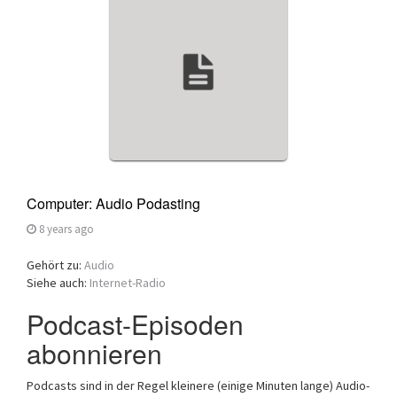
a
t
i
o
n
Computer: Audio Podasting
8 years ago
Gehört zu:
Audio
Siehe auch:
Internet-Radio
Podcast-Episoden
abonnieren
Podcasts sind in der Regel kleinere (einige Minuten lange) Audio-