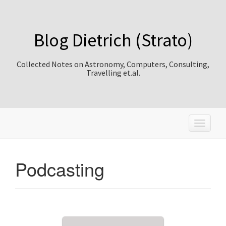
Blog Dietrich (Strato)
Collected Notes on Astronomy, Computers, Consulting,
Travelling et.al.
T
o
g
g
Podcasting
l
e
n
a
v
i
g