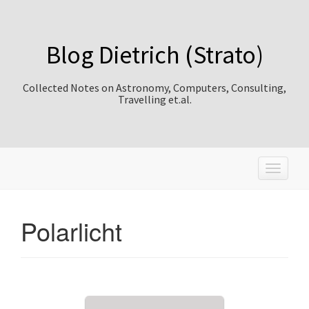
Blog Dietrich (Strato)
Collected Notes on Astronomy, Computers, Consulting,
Travelling et.al.
T
o
g
g
Polarlicht
l
e
n
a
v
i
g