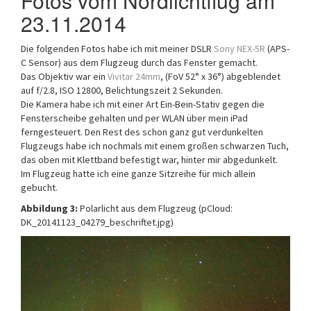
Fotos vom Nordlichtflug am
23.11.2014
Die folgenden Fotos habe ich mit meiner DSLR
Sony NEX-5R
(APS-
C Sensor) aus dem Flugzeug durch das Fenster gemacht.
Das Objektiv war ein
Vivitar 24mm
, (FoV 52° x 36°) abgeblendet
auf f/2.8, ISO 12800, Belichtungszeit 2 Sekunden.
Die Kamera habe ich mit einer Art Ein-Bein-Stativ gegen die
Fensterscheibe gehalten und per WLAN über mein iPad
ferngesteuert. Den Rest des schon ganz gut verdunkelten
Flugzeugs habe ich nochmals mit einem großen schwarzen Tuch,
das oben mit Klettband befestigt war, hinter mir abgedunkelt.
Im Flugzeug hatte ich eine ganze Sitzreihe für mich allein
gebucht.
Abbildung 3:
Polarlicht aus dem Flugzeug (pCloud:
DK_20141123_04279_beschriftet.jpg)