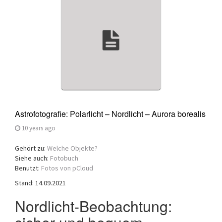
a
t
i
o
n
Astrofotografie: Polarlicht – Nordlicht – Aurora borealis
10 years ago
Gehört zu:
Welche Objekte?
Siehe auch:
Fotobuch
Benutzt:
Fotos von pCloud
Stand: 14.09.2021
Nordlicht-Beobachtung: