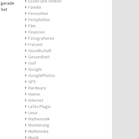
Essen und Trinken
gerade
Familie
 hat
Fernsehen
Festplatten
Film
Finanzen
Fotografieren
Freizeit
Gesellschaft
Gesundheit
Golf
Google
GooglePhotos
GPS
Hardware
Humor
Internet
LaTex Plugin
Linux
Mathematik
Montierung
Multimedia
Musik