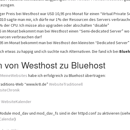
gezogen.
ger Preis bei Westhost war USD 10,95 pro Monat für einen “Virtual Private S
2010 sagte man mir, ich dürfe nur 1% der Resourcen des Servers verbrauch
% der CPU. Ich müsse also upgraden oder abschalten “disable”
95 im Monat bekommt man bei Westhost einen “Semi-dedicated Server” wo
urcen verbrauchen darf
.95 im Monat bekommt man bei Westhost den kleinsten “Dedicated Server”
h etwas zu happig und ich suchte nach Alternativen. Die fand ich bei
Blue
n von Westhost zu Bluehost
s
MeineWebsites
habe ich erfolgreich zu Bluehost übertragen:
Traditions-Web “www.kr8.de”
WebsiteTraditionell
iteChronik
r
WebsiteKalender
odule mod_dav und mod_dav_fs sind in der httpd.conf zu aktivieren (sieh
Calendar
)