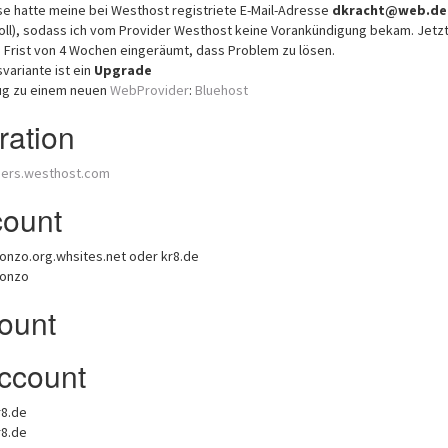
 hatte meine bei Westhost registriete E-Mail-Adresse
dkracht@web.de
oll), sodass ich vom Provider Westhost keine Vorankündigung bekam. Jetzt
 Frist von 4 Wochen eingeräumt, dass Problem zu lösen.
variante ist ein
Upgrade
ug zu einem neuen
WebProvider
:
Bluehost
ration
bers.westhost.com
ount
onzo.org.whsites.net oder kr8.de
lonzo
ount
ccount
r8.de
r8.de