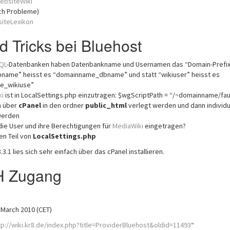
ebsiteWiki
och Probleme)
iteLexikon
d Tricks bei Bluehost
QL
-Datenbanken haben Datenbankname und Usernamen das “Domain-Prefix”
“dbname” heisst es “domainname_dbname” und statt “wikiuser” heisst es
e_wikiuse”
ki
ist in LocalSettings.php einzutragen: $wgScriptPath = “/~domainname/fau
 über
cPanel
in den ordner
public_html
verlegt werden und dann individu
werden
ie User und ihre Berechtigungen für
MediaWiki
eingetragen?
en Teil von
LocalSettings.php
.3.1 lies sich sehr einfach über das cPanel installieren.
H Zugang
 March 2010 (CET)
tp://wiki.kr8.de/index.php?title=ProviderBluehost&oldid=11493
“