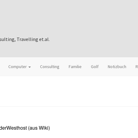
ting, Travelling et.al.
Computer
Consulting
Familie
Golf
Notizbuch
R
derWesthost (aus Wiki)