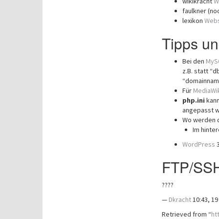
wikikracht
W
faulkner (n
lexikon
Webs
Tipps un
Bei den
MyS
z.B. statt 
“domainnam
Für
MediaWi
php.ini
kann
angepasst 
Wo werden d
Im hinter
WordPress
3
FTP/SS
????
—
Dkracht
10:43, 19
Retrieved from “
ht