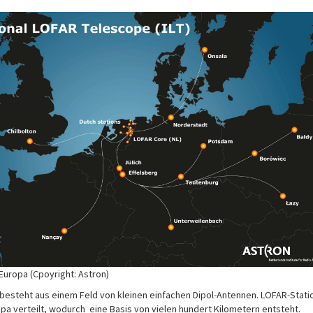
Europa (Cpoyright: Astron)
 besteht aus einem Feld von kleinen einfachen Dipol-Antennen. LOFAR-Stati
pa verteilt, wodurch eine Basis von vielen hundert Kilometern entsteht.