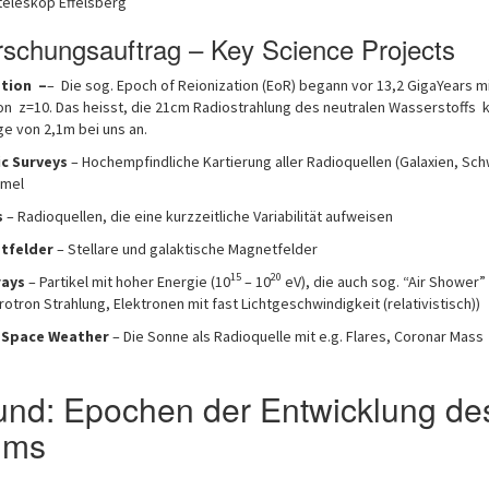
eleskop Effelsberg
chungsauftrag – Key Science Projects
ation –
– Die sog. Epoch of Reionization (EoR) begann vor 13,2 GigaYears mi
n z=10. Das heisst, die 21cm Radiostrahlung des neutralen Wasserstoffs
ge von 2,1m bei uns an.
c Surveys
– Hochempfindliche Kartierung aller Radioquellen (Galaxien, Sc
mmel
s
– Radioquellen, die eine kurzzeitliche Variabilität aufweisen
tfelder
– Stellare und galaktische Magnetfelder
15
20
rays
– Partikel mit hoher Energie (10
– 10
eV), die auch sog. “Air Shower”
otron Strahlung, Elektronen mit fast Lichtgeschwindigkeit (relativistisch))
d Space Weather
– Die Sonne als Radioquelle mit e.g. Flares, Coronar Mass
und: Epochen der Entwicklung de
ums