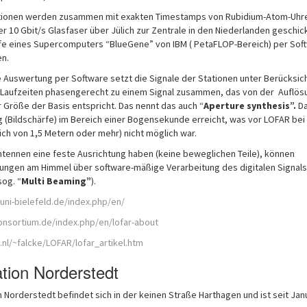
tationen werden zusammen mit exakten Timestamps von Rubidium-Atom-Uhr
ber 10 Gbit/s Glasfaser über Jülich zur Zentrale in den Niederlanden geschic
Hilfe eines Supercomputers “BlueGene” von IBM ( PetaFLOP-Bereich) per Sof
n.
e Auswertung per Software setzt die Signale der Stationen unter Berücksic
Laufzeiten phasengerecht zu einem Signal zusammen, das von der Auflös
 Größe der Basis entspricht. Das nennt das auch “
Aperture synthesis”.
D
g (Bildschärfe) im Bereich einer Bogensekunde erreicht, was vor LOFAR bei
ch von 1,5 Metern oder mehr) nicht möglich war.
ntennen eine feste Ausrichtung haben (keine beweglichen Teile), können
ungen am Himmel über software-mäßige Verarbeitung des digitalen Signals
og. “
Multi Beaming”
).
k.uni-bielefeld.de/index.php/en/
nsortium.de/index.php/en/lofar-about
.nl/~falcke/LOFAR/lofar_artikel.htm
ion Norderstedt
n Norderstedt befindet sich in der keinen Straße Harthagen und ist seit Jan