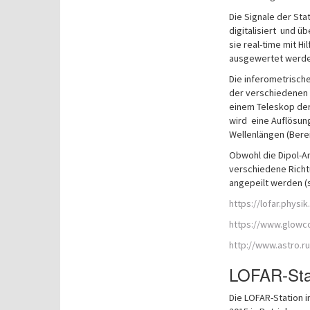
Die Signale der S
digitalisiert und ü
sie real-time mit 
ausgewertet werde
Die inferometrisch
der verschiedenen 
einem Teleskop der
wird eine Auflösun
Wellenlängen (Berei
Obwohl die Dipol-A
verschiedene Richt
angepeilt werden (s
https://lofar.physi
https://www.glowco
http://www.astro.ru
LOFAR-Stat
Die LOFAR-Station i