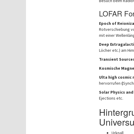
Besuch beim Radiot
LOFAR Fors
Epoch of Reioniz
Rotverschiebung vo
mit einer Wellenlän
Deep Extragalacti
Löcher etc.) am Hi
Transient Source
Kosmische Magne
Ulta high cosmic 
hervorrufen
(
Synchr
Solar Physics an
Ejections etc.
Hintergr
Univers
Urknall