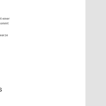
t einer
 kommt
hwarze
s