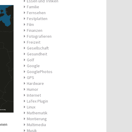
Essen und Trinken
Familie
Fernsehen
Festplatten
Film
Finanzen
Fotografieren
Freizeit
Gesellschaft
Gesundheit
Golf
Google
GooglePhotos
GPS
Hardware
Humor
Internet
LaTex Plugin
Linux
Mathematik
Montierung
onen
Multimedia
Musik