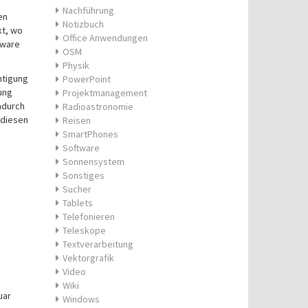
Nachführung
en
Notizbuch
kt, wo
Office Anwendungen
tware
OSM
Physik
htigung
PowerPoint
ung
Projektmanagement
adurch
Radioastronomie
 diesen
Reisen
SmartPhones
Software
Sonnensystem
Sonstiges
Sucher
Tablets
Telefonieren
Teleskope
Textverarbeitung
Vektorgrafik
Video
Wiki
uar
Windows