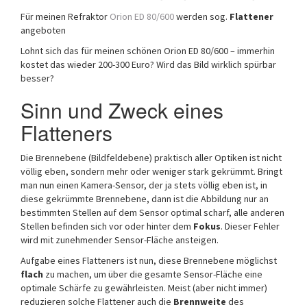
Für meinen Refraktor
Orion ED 80/600
werden sog.
Flattener
angeboten
Lohnt sich das für meinen schönen Orion ED 80/600 – immerhin
kostet das wieder 200-300 Euro? Wird das Bild wirklich spürbar
besser?
Sinn und Zweck eines
Flatteners
Die Brennebene (Bildfeldebene) praktisch aller Optiken ist nicht
völlig eben, sondern mehr oder weniger stark gekrümmt. Bringt
man nun einen Kamera-Sensor, der ja stets völlig eben ist, in
diese gekrümmte Brennebene, dann ist die Abbildung nur an
bestimmten Stellen auf dem Sensor optimal scharf, alle anderen
Stellen befinden sich vor oder hinter dem
Fokus
. Dieser Fehler
wird mit zunehmender Sensor-Fläche ansteigen.
Aufgabe eines Flatteners ist nun, diese Brennebene möglichst
flach
zu machen, um über die gesamte Sensor-Fläche eine
optimale Schärfe zu gewährleisten. Meist (aber nicht immer)
reduzieren solche Flattener auch die
Brennweite
des