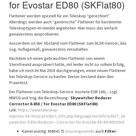
for Evostar ED80 (SKFlat80)
Flattener werden speziell für ein Teleskop “gerechnet”.
Allerdings werden auch “generische” Flattener für bestimmte
Teleskoptypen im Handel angeboten. Man muss das einfach
genauestens ausprobieren.
Ausserdem ist der Abstand vom Flattener zum DLSR-Sensor, das
sog. Auflagemaß, genauestens einzuhalten.
Nachdem ich einen gebrauchten Flattener von einem
Sternfreund ausprobiert hatte, mit leider nicht so vollem Erfolg,
habe ich mich Im Mai 2018 durchgerungen, einen neuen Flattener
bei Teleskop-Service zu kaufen. Dieser bestand dann den
Praxixtest.
Der Flattener von Teleskop-Service kostete EUR 186,– zzgl.
MWSt) und trug die Bezeichnung:
Skywatcher Reducer
Corrector 0.85X / for Evostar ED80 (SKFlat80)
Link:
https://www.teleskop-
express.de/shop/product_info.php/language/en/info/p3627_Sk
ywatcher-0-85x-Reducer—Corrector-for-Evostar-ED-80-600.html
Kameraseitig: M48x0.75
Aussengewinde
auch
Filter-