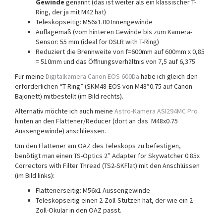
Gewinde
genannt (das ist weiter als ein klassischer T-
Ring, der ja mit M42 hat)
Teleskopseitig: M56x1.00 Innengewinde
Auflagemaß (vom hinteren Gewinde bis zum Kamera-
Sensor: 55 mm (ideal for DSLR with T-Ring)
Reduziert die Brennweite von f=600mm auf 600mm x 0,85
= 510mm und das Öffnungsverhältnis von 7,5 auf 6,375
Für meine
Digitalkamera Canon EOS 600Da
habe ich gleich den
erforderlichen “T-Ring” (SKM48-EOS von M48*0.75 auf Canon
Bajonett) mitbestellt (im Bild rechts).
Alternativ möchte ich auch meine
Astro-Kamera ASI294MC Pro
hinten an den Flattener/Reducer (dort an das M48x0.75
Aussengewinde) anschliessen.
Um den Flattener am OAZ des Teleskops zu befestigen,
benötigt man einen TS-Optics 2″ Adapter for Skywatcher 0.85x
Correctors with Filter Thread (TS2-SKFlat) mit den Anschlüssen
(im Bild links):
Flattenerseitig: M56x1 Aussengewinde
Teleskopseitig einen 2-Zoll-Stutzen hat, der wie ein 2-
Zoll-Okular in den OAZ passt.