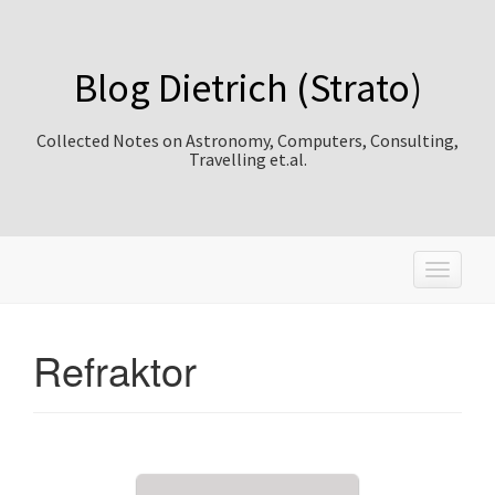
Blog Dietrich (Strato)
Collected Notes on Astronomy, Computers, Consulting,
Travelling et.al.
T
o
g
g
Refraktor
l
e
n
a
v
i
g