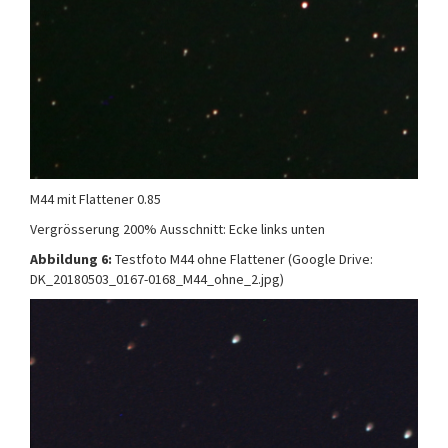
M44 mit Flattener 0.85
Vergrösserung 200% Ausschnitt: Ecke links unten
Abbildung 6:
Testfoto M44 ohne Flattener (Google Drive:
DK_20180503_0167-0168_M44_ohne_2.jpg)