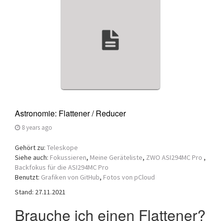
a
t
i
o
n
Astronomie: Flattener / Reducer
8 years ago
Gehört zu:
Teleskope
Siehe auch:
Fokussieren
,
Meine Geräteliste
,
ZWO ASI294MC Pro
,
Backfokus für die ASI294MC Pro
Benutzt:
Grafiken von GitHub
,
Fotos von pCloud
Stand: 27.11.2021
Brauche ich einen Flattener?