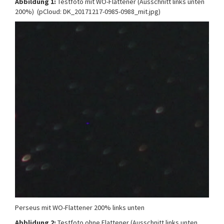
Abbildung 1:
Testfoto mit WO-Flattener (Ausschnitt links unten
200%) (pCloud: DK_20171217-0985-0988_mit.jpg)
Perseus mit WO-Flattener 200% links unten
Abblidung 2:
Testfoto ohne Flattener (Ausschnitt links unten