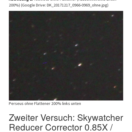
200%) (Google Drive: DK_20171217_0966-0969_ohne.jpg)
Perseus ohne Flattener 200% links unten
Zweiter Versuch: Skywatcher
Reducer Corrector 0.85X /