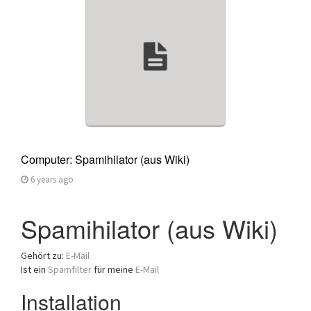
a
t
i
o
n
Computer: Spamihilator (aus Wiki)
6 years ago
Spamihilator (aus Wiki)
Gehört zu:
E-Mail
Ist ein
Spamfilter
für meine
E-Mail
Installation