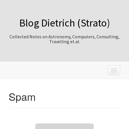
Blog Dietrich (Strato)
Collected Notes on Astronomy, Computers, Consulting,
Travelling et.al.
T
o
g
g
Spam
l
e
n
a
v
i
g