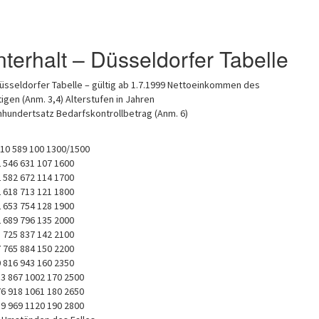
terhalt – Düsseldorfer Tabelle
Düsseldorfer Tabelle – gültig ab 1.7.1999 Nettoeinkommen des
igen (Anm. 3,4) Alterstufen in Jahren
mhundertsatz Bedarfskontrollbetrag (Anm. 6)
510 589 100 1300/1500
 546 631 107 1600
 582 672 114 1700
 618 713 121 1800
 653 754 128 1900
 689 796 135 2000
 725 837 142 2100
 765 884 150 2200
 816 943 160 2350
33 867 1002 170 2500
76 918 1061 180 2650
19 969 1120 190 2800