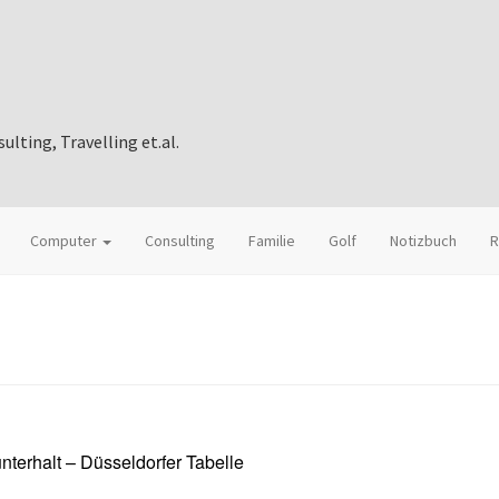
ting, Travelling et.al.
Computer
Consulting
Familie
Golf
Notizbuch
R
nterhalt – Düsseldorfer Tabelle