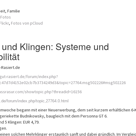
it, Familie
 Fotos
lickr
,
Fotos von pCloud
 und Klingen: Systeme und
lität
-Rasiert.de
gut-rasiert.de/forum/index.php?
c47d7d4152e02cb7b3734249d3&topic=27764.msg502226#msg502226
nassrasur.com/showtopic.php?threadid=16156
t.de/forum/index.php/topic,27764.0.html
mwoche begann mit einer Neuerwerbung, dem seit kurzem erhältlichen 6-K
eriekette Budnikowsky, baugleich mit dem Personna GT 6.
nd 5 Klingen: EUR 4,79.
gen.
 einen solchen Mehrklinger erstaunlich sanft und dabei gründlich. Im Vergle