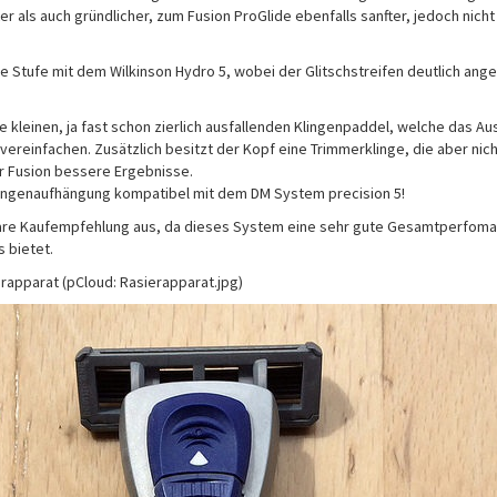
er als auch gründlicher, zum Fusion ProGlide ebenfalls sanfter, jedoch nicht
eine Stufe mit dem Wilkinson Hydro 5, wobei der Glitschstreifen deutlich an
 die kleinen, ja fast schon zierlich ausfallenden Klingenpaddel, welche das A
ereinfachen. Zusätzlich besitzt der Kopf eine Trimmerklinge, die aber nicht
er Fusion bessere Ergebnisse.
ingenaufhängung kompatibel mit dem DM System precision 5!
lare Kaufempfehlung aus, da dieses System eine sehr gute Gesamtperfom
 bietet.
rapparat (pCloud: Rasierapparat.jpg)