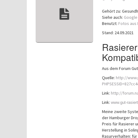
Gehört zu: Gesundhe
Siehe auch:
Google
Benutzt:
Fotos aus F
Stand: 24.09.2021
Rasierer
Kompatibi
Aus dem Forum Gut
Quelle:
http://www.
PHPSESSID=827cc4
Link:
http://forum.
Link:
www.gut-rasier
Meine zweite Syste
der Hamburger Drog
Preis für Rasierer u
Herstellung in Solin
Rasurverhalten: für