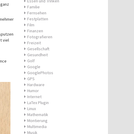
Essen und Trinken
 ganz
Familie
Fernsehen
Festplatten
genehmer
Film
Finanzen
usputzen
Fotografieren
 viel
Freizeit
Gesellschaft
Gesundheit
Golf
ance
Google
GooglePhotos
GPS
Hardware
Humor
Internet
LaTex Plugin
Linux
Mathematik
Montierung
Multimedia
Musik