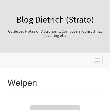
Blog Dietrich (Strato)
Collected Notes on Astronomy, Computers, Consulting,
Travelling et.al.
T
o
g
g
Welpen
l
e
n
a
v
i
g