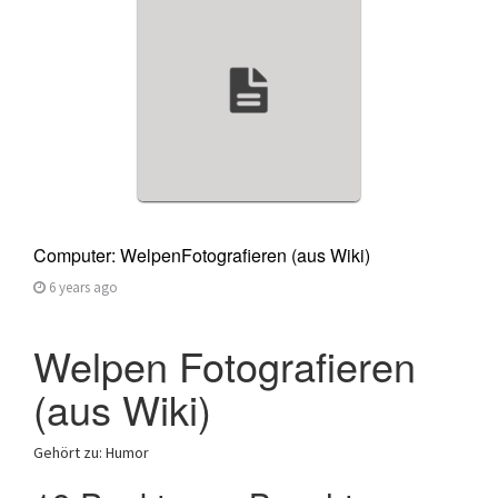
a
t
i
o
n
Computer: WelpenFotografieren (aus Wiki)
6 years ago
Welpen Fotografieren
(aus Wiki)
Gehört zu: Humor