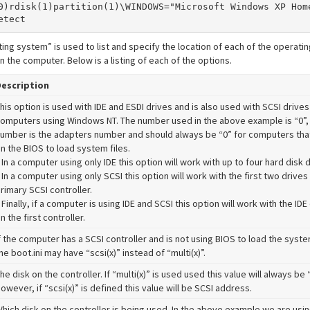
0)rdisk(1)partition(1)\WINDOWS="Microsoft Windows XP Hom
ing system” is used to list and specify the location of each of the operatin
n the computer. Below is a listing of each of the options.
escription
his option is used with IDE and ESDI drives and is also used with SCSI drives
omputers using Windows NT. The number used in the above example is “0”, 
umber is the adapters number and should always be “0” for computers that
n the BIOS to load system files.
 In a computer using only IDE this option will work with up to four hard disk d
 In a computer using only SCSI this option will work with the first two drives
rimary SCSI controller.
 Finally, if a computer is using IDE and SCSI this option will work with the IDE
n the first controller.
f the computer has a SCSI controller and is not using BIOS to load the syste
he boot.ini may have “scsi(x)” instead of “multi(x)”.
he disk on the controller. If “multi(x)” is used used this value will always be “
owever, if “scsi(x)” is defined this value will be SCSI address.
hich disk on the controller is being used. In the above example we are usin