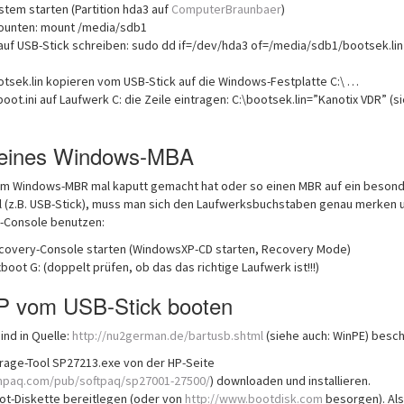
stem starten (Partition hda3 auf
ComputerBraunbaer
)
ounten: mount /media/sdb1
auf USB-Stick schreiben: sudo dd if=/dev/hda3 of=/media/sdb1/bootsek.li
otsek.lin kopieren vom USB-Stick auf die Windows-Festplatte C:\ …
boot.ini auf Laufwerk C: die Zeile eintragen: C:\bootsek.lin=”Kanotix VDR” (s
 eines Windows-MBA
em Windows-MBR mal kaputt gemacht hat oder so einen MBR auf ein beson
ll (z.B. USB-Stick), muss man sich den Laufwerksbuchstaben genau merken 
-Console benutzen:
overy-Console starten (WindowsXP-CD starten, Recovery Mode)
xboot G: (doppelt prüfen, ob das das richtige Laufwerk ist!!!)
 vom USB-Stick booten
ind in Quelle:
http://nu2german.de/bartusb.shtml
(siehe auch: WinPE) besch
rage-Tool SP27213.exe von der HP-Seite
ompaq.com/pub/softpaq/sp27001-27500/
) downloaden und installieren.
ot-Diskette bereitlegen (oder von
http://www.bootdisk.com
besorgen). Al