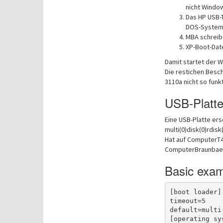
nicht Windo
Das HP USB-T
DOS-System f
MBA schreibe
XP-Boot-Date
Damit startet der 
Die restichen Besch
3110a nicht so funk
USB-Platt
Eine USB-Platte er
multi(0)disk(0)rdis
Hat auf ComputerT4
ComputerBraunbaer 
Basic examp
[boot loader]

timeout=5

default=multi
[operating sys