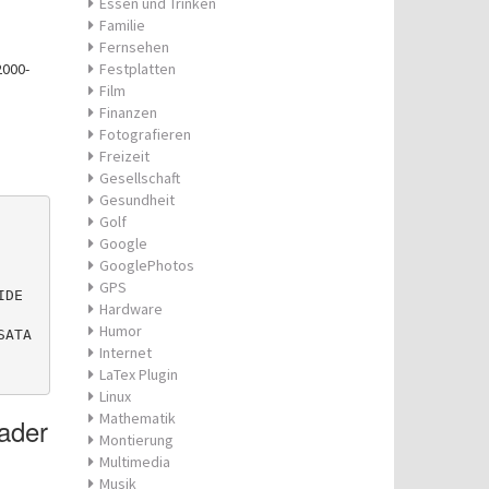
Essen und Trinken
Familie
Fernsehen
000-
Festplatten
Film
Finanzen
Fotografieren
Freizeit
Gesellschaft
Gesundheit
Golf
Google
GooglePhotos
GPS
IDE
Hardware
Humor
SATA
Internet
LaTex Plugin
Linux
Mathematik
ader
Montierung
Multimedia
Musik