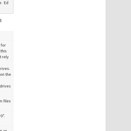
e Ed
g
 for
this
 rely
rives.
 on the
 drives
m files
0”.
g an