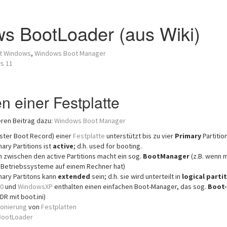
s BootLoader (aus Wiki)
ft Windows
,
Windows Boot Manager
s 11
en einer Festplatte
eren Beitrag dazu:
Windows Boot Manager
ster Boot Record) einer
Festplatte
unterstützt bis zu vier
Primary
Partitio
ary Partitions ist
active
; d.h. used for booting.
 zwischen den active Partitions macht ein sog.
BootManager
(z.B. wenn 
Betriebssysteme auf einem Rechner hat)
mary Partitons kann
extended
sein; d.h. sie wird unterteilt in
logical parti
0
und
WindowsXP
enthalten einen einfachen Boot-Manager, das sog.
Boot-
DR mit boot.ini)
ionierung
von
Festplatten
BootLoader