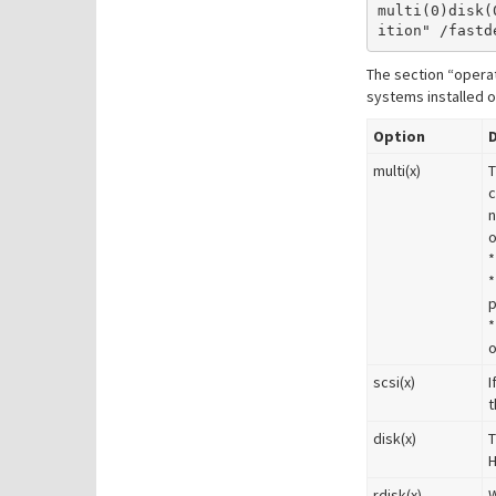
multi(0)disk(
The section “operat
systems installed o
Option
D
multi(x)
T
c
n
o
*
*
p
*
o
scsi(x)
I
t
disk(x)
T
H
rdisk(x)
W