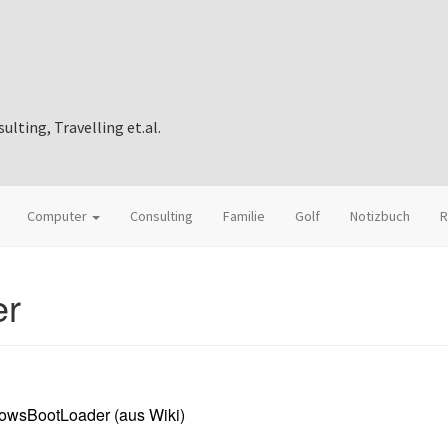
ting, Travelling et.al.
Computer
Consulting
Familie
Golf
Notizbuch
R
er
owsBootLoader (aus Wiki)