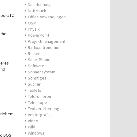
Nachführung
Notizbuch
n bs=512
Office Anwendungen
OSM
Physik
iehe
PowerPoint
Projektmanagement
Radioastronomie
Reisen
SmartPhones
deres
Software
und
Sonnensystem
Sonstiges
Sucher
Tablets
Telefonieren
Teleskope
Textverarbeitung
rieben:
Vektorgrafik
Video
Wiki
Windows
so DOS