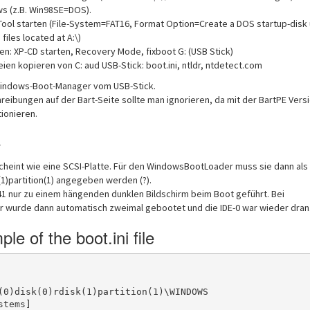
ws (z.B. Win98SE=DOS).
ool starten (File-System=FAT16, Format Option=Create a DOS startup-disk 
iles located at A:\)
n: XP-CD starten, Recovery Mode, fixboot G: (USB Stick)
ien kopieren von C: aud USB-Stick: boot.ini, ntldr, ntdetect.com
Windows-Boot-Manager vom USB-Stick.
reibungen auf der Bart-Seite sollte man ignorieren, da mit der BartPE Vers
tionieren.
e
scheint wie eine SCSI-Platte. Für den WindowsBootLoader muss sie dann als
k(1)partition(1) angegeben werden (?).
1 nur zu einem hängenden dunklen Bildschirm beim Boot geführt. Bei
wurde dann automatisch zweimal gebootet und die IDE-0 war wieder dran
le of the boot.ini file
(0)disk(0)rdisk(1)partition(1)\WINDOWS

tems]
