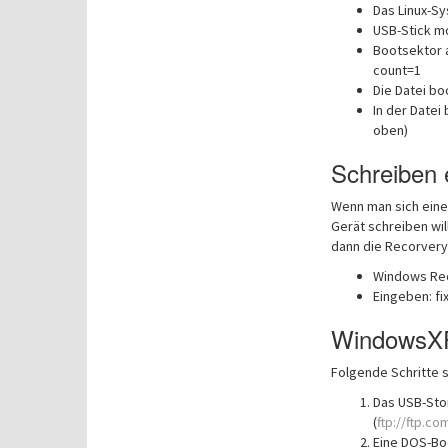
Das Linux-Sy
USB-Stick m
Bootsektor 
count=1
Die Datei bo
In der Datei 
oben)
Schreiben
Wenn man sich ein
Gerät schreiben wi
dann die Recorvery
Windows Rec
Eingeben: fi
WindowsXP
Folgende Schritte s
Das USB-Sto
(
ftp://ftp.c
Eine DOS-Bo