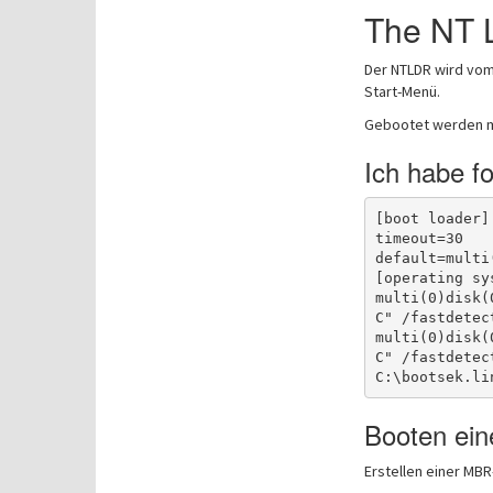
The NT 
Der NTLDR wird vom
Start-Menü.
Gebootet werden mu
Ich habe f
[boot loader]

timeout=30

default=multi
[operating sys
multi(0)disk(
C" /fastdetec
multi(0)disk(
C" /fastdetect
Booten ein
Erstellen einer MB