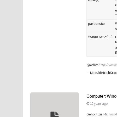
r
u
“
partions(x)
W
s
\WINDOWS=”…”
F
l
a
E
Quelle:
http://www
— Main.DietrichKrac
Computer: Wind
10 years ago
Gehört zu:
Microso