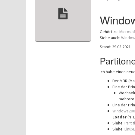
Window
Gehört zu:
Microso
Siehe auch:
Window
Stand: 29.03.2021
Partiton
Ich habe einen neu
Der MBR (Ma
Eine der Prim
Wechseln
mehrere 
Eine der Pri
Windows200
Loader
(NTL
Siehe:
Partit
Siehe:
Linux