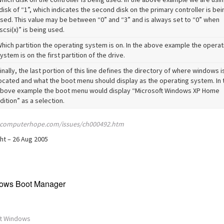
disk of “1”, which indicates the second disk on the primary controller is bei
sed. This value may be between “0” and “3” and is always set to “0” when
scsi(x)” is being used.
hich partition the operating system is on. In the above example the operat
ystem is on the first partition of the drive.
inally, the last portion of this line defines the directory of where windows i
ocated and what the boot menu should display as the operating system. In 
bove example the boot menu would display “Microsoft Windows XP Home
dition” as a selection.
.computerhope.com/issues/ch000492.htm
ht – 26 Aug 2005
ows Boot Manager
ft Windows