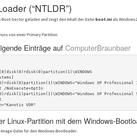
Loader (“NTLDR”)
 Boot-Sector geladen und zeigt den Inhalt der Datei
boot.ini
als Windows2
ss von einer Primary Partition.
olgende Einträge auf
ComputerBraunbaer
(0)disk(0)rdisk(0)partition(1)\WINDOWS

tems]

0)rdisk(0)partition(1)\WINDOWS="Windows XP Professional 
t /NoExecute=OptIn

0)rdisk(1)partition(1)\WINDOWS="Windows XP Professional 


er Linux-Partition mit dem Windows-Bootlo
R-Image-Datei für den Windows-Bootloader: