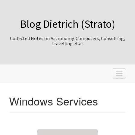
Blog Dietrich (Strato)
Collected Notes on Astronomy, Computers, Consulting,
Travelling et.al.
T
o
g
g
Windows Services
l
e
n
a
v
i
g