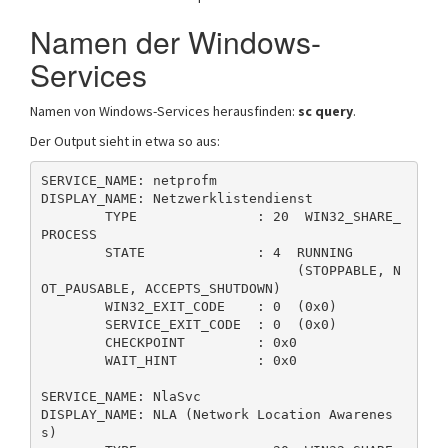
Namen der Windows-
Services
Namen von Windows-Services herausfinden:
sc query
.
Der Output sieht in etwa so aus:
SERVICE_NAME: netprofm

DISPLAY_NAME: Netzwerklistendienst

        TYPE               : 20  WIN32_SHARE_
PROCESS  

        STATE              : 4  RUNNING 

                                (STOPPABLE, N
OT_PAUSABLE, ACCEPTS_SHUTDOWN)

        WIN32_EXIT_CODE    : 0  (0x0)

        SERVICE_EXIT_CODE  : 0  (0x0)

        CHECKPOINT         : 0x0

        WAIT_HINT          : 0x0

SERVICE_NAME: NlaSvc

DISPLAY_NAME: NLA (Network Location Awarenes
s)
