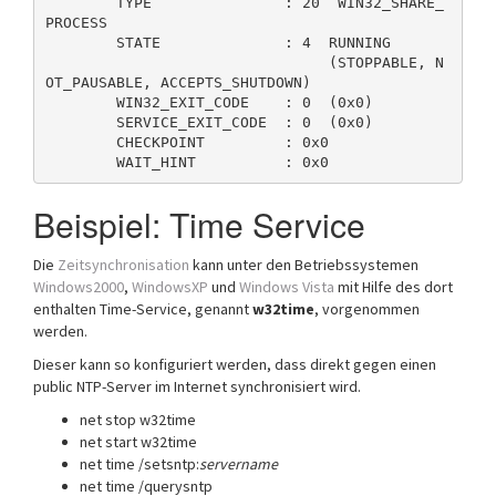
        TYPE               : 20  WIN32_SHARE_
PROCESS  

        STATE              : 4  RUNNING 

                                (STOPPABLE, N
OT_PAUSABLE, ACCEPTS_SHUTDOWN)

        WIN32_EXIT_CODE    : 0  (0x0)

        SERVICE_EXIT_CODE  : 0  (0x0)

        CHECKPOINT         : 0x0

Beispiel: Time Service
Die
Zeitsynchronisation
kann unter den Betriebssystemen
Windows2000
,
WindowsXP
und
Windows Vista
mit Hilfe des dort
enthalten Time-Service, genannt
w32time
, vorgenommen
werden.
Dieser kann so konfiguriert werden, dass direkt gegen einen
public NTP-Server im Internet synchronisiert wird.
net stop w32time
net start w32time
net time /setsntp:
servername
net time /querysntp