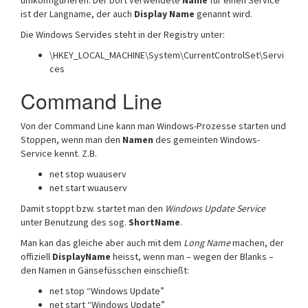
umkonfigurieren. Der Dort verwendete
Name
für einen Service
ist der Langname, der auch
Display Name
genannt wird.
Die Windows Servides steht in der Registry unter:
\HKEY_LOCAL_MACHINE\System\CurrentControlSet\Servi
ces
Command Line
Von der Command Line kann man Windows-Prozesse starten und
Stoppen, wenn man den
Namen
des gemeinten Windows-
Service kennt. Z.B.
net stop wuauserv
net start wuauserv
Damit stoppt bzw. startet man den
Windows Update Service
unter Benutzung des sog.
ShortName
.
Man kan das gleiche aber auch mit dem
Long Name
machen, der
offiziell
DisplayName
heisst, wenn man – wegen der Blanks –
den Namen in Gänsefüsschen einschießt:
net stop “Windows Update”
net start “Windows Update”