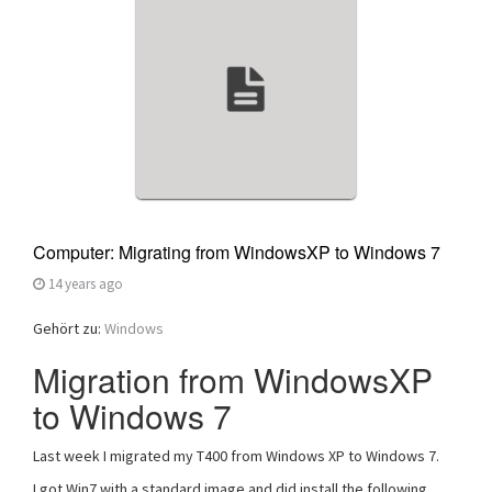
a
t
i
o
n
Computer: Migrating from WindowsXP to Windows 7
14 years ago
Gehört zu:
Windows
Migration from WindowsXP
to Windows 7
Last week I migrated my T400 from Windows XP to Windows 7.
I got Win7 with a standard image and did install the following