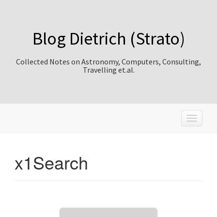
Blog Dietrich (Strato)
Collected Notes on Astronomy, Computers, Consulting,
Travelling et.al.
T
o
g
g
x1Search
l
e
n
a
v
i
g