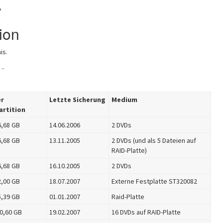
?
ion
is.
….
er
Letzte Sicherung
Medium
rtition
6,68 GB
14.06.2006
2 DVDs
6,68 GB
13.11.2005
2 DVDs (und als 5 Dateien auf
RAID-Platte)
6,68 GB
16.10.2005
2 DVDs
2,00 GB
18.07.2007
Externe Festplatte ST320082
5,39 GB
01.01.2007
Raid-Platte
0,60 GB
19.02.2007
16 DVDs auf RAID-Platte