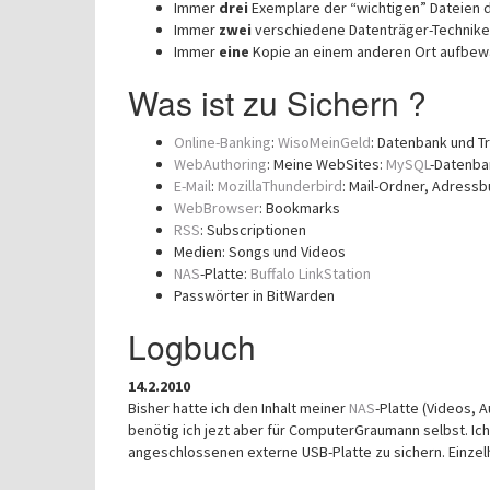
Immer
drei
Exemplare der “wichtigen” Dateien d.
Immer
zwei
verschiedene Datenträger-Techniken
Immer
eine
Kopie an einem anderen Ort aufbewa
Was ist zu Sichern ?
Online-Banking
:
WisoMeinGeld
: Datenbank und T
WebAuthoring
: Meine WebSites:
MySQL
-Datenb
E-Mail
:
MozillaThunderbird
: Mail-Ordner, Adressb
WebBrowser
: Bookmarks
RSS
: Subscriptionen
Medien: Songs und Videos
NAS
-Platte:
Buffalo LinkStation
Passwörter in BitWarden
Logbuch
14.2.2010
Bisher hatte ich den Inhalt meiner
NAS
-Platte (Videos, 
benötig ich jezt aber für ComputerGraumann selbst. Ich 
angeschlossenen externe USB-Platte zu sichern. Einzel