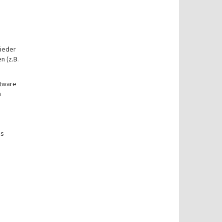
ieder
n (z.B.
ftware
n
as