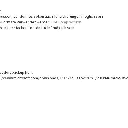
en
müssen, sondern es sollen auch Teilsicherungen möglich sein
nd -Formate verwendet werden.
File Compression
re mit einfachen “Bordmitteln” möglich sein.
zeudorabackup.html
tp://www.microsoft.com/downloads/ThankYou.aspx?familyId=9d467a69-57ff-