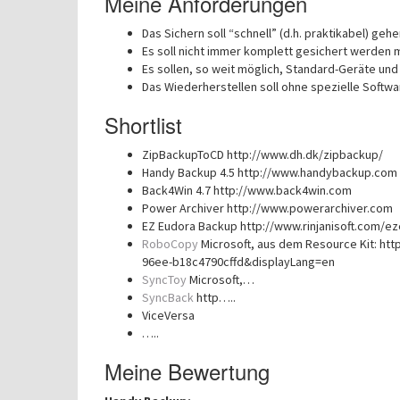
Meine Anforderungen
Das Sichern soll “schnell” (d.h. praktikabel) geh
Es soll nicht immer komplett gesichert werden 
Es sollen, so weit möglich, Standard-Geräte u
Das Wiederherstellen soll ohne spezielle Softwa
Shortlist
ZipBackupToCD http://www.dh.dk/zipbackup/
Handy Backup 4.5 http://www.handybackup.com
Back4Win 4.7 http://www.back4win.com
Power Archiver http://www.powerarchiver.com
EZ Eudora Backup http://www.rinjanisoft.com/e
RoboCopy
Microsoft, aus dem Resource Kit: ht
96ee-b18c4790cffd&displayLang=en
SyncToy
Microsoft,…
SyncBack
http…..
ViceVersa
…..
Meine Bewertung