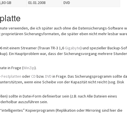
3,80 GB
01.01.2008
DVD
platte
ate verwenden, die ich später auch ohne die Datensicherungs-Software w
t proprietären Sicherungsformaten, die später eben nicht mehr lesbar ware
6 mit einem Streamer (Travan TR-3 1,6
Gigabyte
) und spezieller Backup-So
kup). Ein Hauptproblem war, dass der Sicherungsvorgang mehrere Stunde
ate in Frage (
WinZip
).
e
Festplatten
oder
CD
bzw.
DVD
in Frage. Das Sicherungsprogramm sollte d
terstützen, wenn eine Scheibe von der Kapazität nicht reicht (sog. Disk
len) sollte in Datei-Form definierbar sein (z.B. nach Alle Dateien eines
ederholbar auszuführen sein.
“intelligentes” Kopierprogramm (Replikation oder Mirroring sind hier die