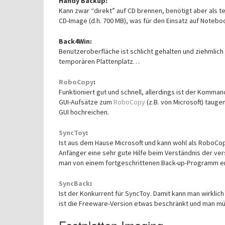
Handy Backup:
Kann zwar “direkt” auf CD brennen, benötigt aber als te
CD-Image (d.h. 700 MB), was für den Einsatz auf Noteb
Back4Win:
Benutzeroberfläche ist schlicht gehalten und ziehmlic
temporären Plattenplatz…
RoboCopy
:
Funktioniert gut und schnell, allerdings ist der Komman
GUI-Aufsätze zum
RoboCopy
(z.B. von Microsoft) tauge
GUI hochreichen.
SyncToy
:
Ist aus dem Hause Microsoft und kann wohl als RoboCo
Anfänger eine sehr gute Hilfe beim Verständnis der v
man von einem fortgeschrittenen Back-up-Programm er
SyncBack
:
Ist der Konkurrent für SyncToy. Damit kann man wirklic
ist die Freeware-Version etwas beschränkt und man müs