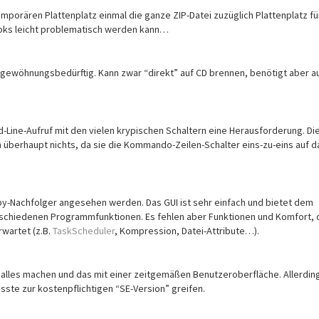
mporären Plattenplatz einmal die ganze ZIP-Datei zuzüglich Plattenplatz fü
ooks leicht problematisch werden kann…
h gewöhnungsbedürftig. Kann zwar “direkt” auf CD brennen, benötigt aber a
d-Line-Aufruf mit den vielen krypischen Schaltern eine Herausforderung. Di
n überhaupt nichts, da sie die Kommando-Zeilen-Schalter eins-zu-eins auf d
py-Nachfolger angesehen werden. Das GUI ist sehr einfach und bietet dem
erschiedenen Programmfunktionen. Es fehlen aber Funktionen und Komfort,
wartet (z.B.
TaskScheduler
, Kompression, Datei-Attribute…).
h alles machen und das mit einer zeitgemäßen Benutzeroberfläche. Allerdin
ste zur kostenpflichtigen “SE-Version” greifen.