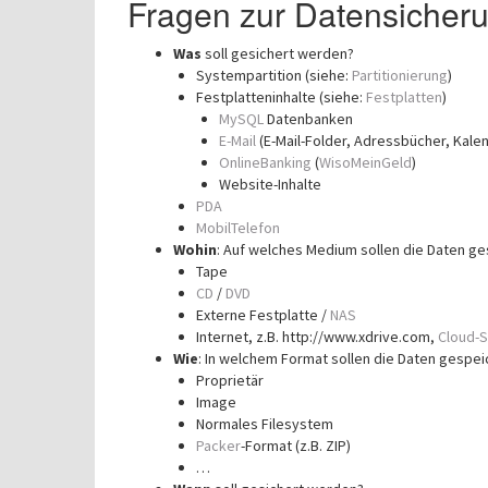
Fragen zur Datensicher
Was
soll gesichert werden?
Systempartition (siehe:
Partitionierung
)
Festplatteninhalte (siehe:
Festplatten
)
MySQL
Datenbanken
E-Mail
(E-Mail-Folder, Adressbücher, Kale
OnlineBanking
(
WisoMeinGeld
)
Website-Inhalte
PDA
MobilTelefon
Wohin
: Auf welches Medium sollen die Daten g
Tape
CD
/
DVD
Externe Festplatte /
NAS
Internet, z.B. http://www.xdrive.com,
Cloud-S
Wie
: In welchem Format sollen die Daten gespe
Proprietär
Image
Normales Filesystem
Packer
-Format (z.B. ZIP)
…