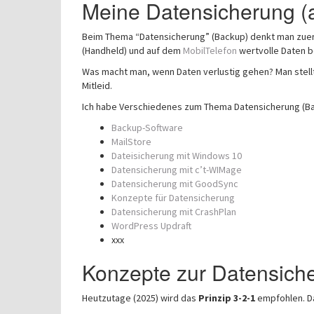
Meine Datensicherung (a
Beim Thema “Datensicherung” (Backup) denkt man zuer
(Handheld) und auf dem
MobilTelefon
wertvolle Daten be
Was macht man, wenn Daten verlustig gehen? Man stellt
Mitleid.
Ich habe Verschiedenes zum Thema Datensicherung (Ba
Backup-Software
MailStore
Dateisicherung mit Windows 10
Datensicherung mit c’t-WIMage
Datensicherung mit GoodSync
Konzepte für Datensicherung
Datensicherung mit CrashPlan
WordPress Updraft
xxx
Konzepte zur Datensich
Heutzutage (2025) wird das
Prinzip 3-2-1
empfohlen. Da