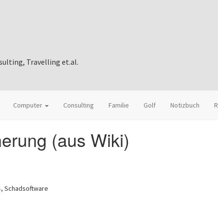
ting, Travelling et.al.
Computer
Consulting
Familie
Golf
Notizbuch
R
erung (aus Wiki)
S
, Schadsoftware