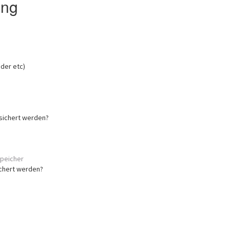
ung
nder etc)
esichert werden?
peicher
ichert werden?