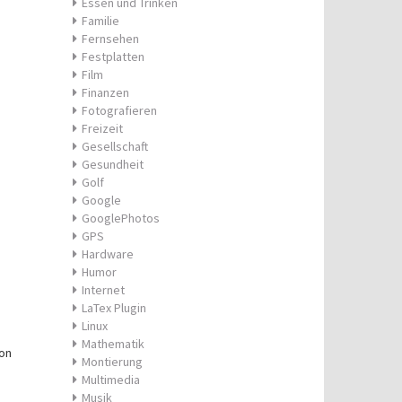
Essen und Trinken
Familie
Fernsehen
Festplatten
Film
Finanzen
Fotografieren
Freizeit
Gesellschaft
Gesundheit
Golf
Google
GooglePhotos
GPS
Hardware
Humor
Internet
LaTex Plugin
Linux
Mathematik
ion
Montierung
Multimedia
Musik