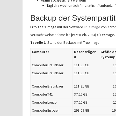
Wann
soll gesichert werden?
Täglich / wöchentlich / monatlich / laufend… 
Backup der Systempartit
Erfolgt als Image mit der Software
TrueImage
von Acron
Versuchsweise nehme ich jetzt (Feb. 2024) c’t-WIMage
Tabelle 1:
Stand der Backups mit TrueImage
Computer
Datenträger
Größe d
0
Systempa
ComputerBraunbaer
111,81 GB
1
ComputerBraunbaer
111,81 GB
1
ComputerBraunbaer
111,81 GB
1
ComputerT41
37,25 GB
1
ComputerLonzo
37,26 GB
2
ComputerEisbaer
298,09 GB
19