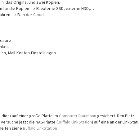
h. das Original und zwei Kopien.
 für die Kopien – z.B. externe SSD, externe HDD,…
hren – z.B. in der
Cloud
resore
anken
uch, Mail-Konten-Einstellungen
Audios) auf einer große Platte im
ComputerGraumann
gesichert. Den Platz
versuche jetzt die NAS-Platte (
Buffalo LinkStation
) auf eine an der LinkStat
heiten siehe
Buffalo LinkStation