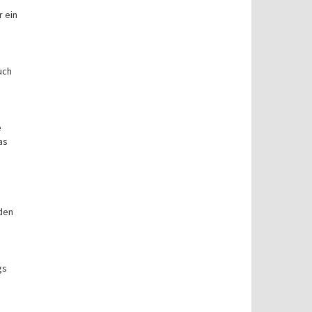
r ein
uch
e
as
 den
gs