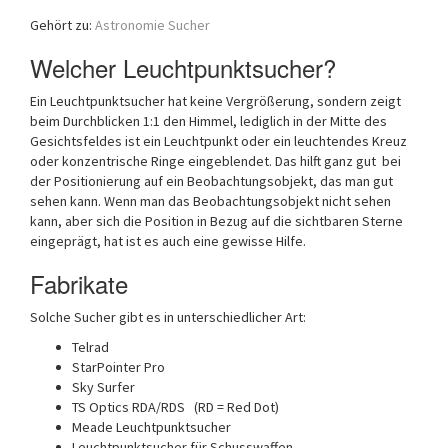
a
Gehört zu:
Astronomie Sucher
t
i
Welcher Leuchtpunktsucher?
o
n
Ein Leuchtpunktsucher hat keine Vergrößerung, sondern zeigt
beim Durchblicken 1:1 den Himmel, lediglich in der Mitte des
Gesichtsfeldes ist ein Leuchtpunkt oder ein leuchtendes Kreuz
oder konzentrische Ringe eingeblendet. Das hilft ganz gut bei
der Positionierung auf ein Beobachtungsobjekt, das man gut
sehen kann. Wenn man das Beobachtungsobjekt nicht sehen
kann, aber sich die Position in Bezug auf die sichtbaren Sterne
eingeprägt, hat ist es auch eine gewisse Hilfe.
Fabrikate
Solche Sucher gibt es in unterschiedlicher Art:
Telrad
StarPointer Pro
Sky Surfer
TS Optics RDA/RDS (RD = Red Dot)
Meade Leuchtpunktsucher
Leuchtpunktsucher für Schusswaffen