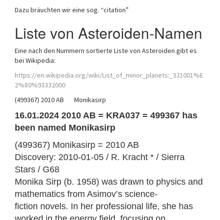
Dazu bräuchten wir eine sog. “citation”
Liste von Asteroiden-Namen
Eine nach den Nummern sortierte Liste von Asteroiden gibt es
bei Wikipedia:
https://en.wikipedia.org/wiki/List_of_minor_planets:_331001%E
2%80%93332000
(499367) 2010 AB Monikasirp
16.01.2024 2010 AB = KRA037 = 499367 has
been named Monikasirp
(499367) Monikasirp = 2010 AB
Discovery: 2010-01-05 / R. Kracht * / Sierra
Stars / G68
Monika Sirp (b. 1958) was drawn to physics and
mathematics from Asimov’s science-
fiction novels. In her professional life, she has
worked in the energy field, focusing on