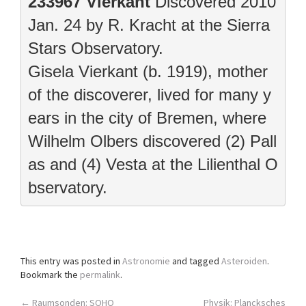
233967 Vierkant
 Discovered 2010 
Jan. 24 by R. Kracht at the Sierra 
Stars Observatory.

Gisela Vierkant (b. 1919), mother 
of the discoverer, lived for many y
ears in the city of Bremen, where

Wilhelm Olbers discovered (2) Pall
as and (4) Vesta at the Lilienthal O
bservatory.
This entry was posted in
Astronomie
and tagged
Asteroiden
.
Bookmark the
permalink
.
←
Raumsonden: SOHO
Physik: Plancksches