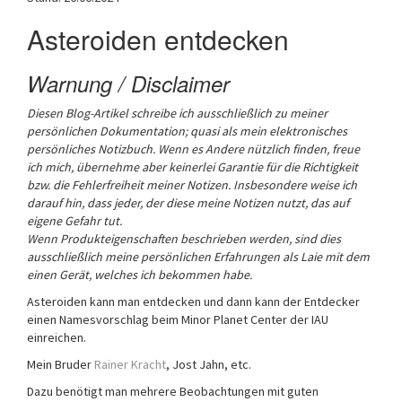
a
Asteroiden entdecken
t
i
o
Warnung / Disclaimer
n
Diesen Blog-Artikel schreibe ich ausschließlich zu meiner
persönlichen Dokumentation; quasi als mein elektronisches
persönliches Notizbuch. Wenn es Andere nützlich finden, freue
ich mich, übernehme aber keinerlei Garantie für die Richtigkeit
bzw. die Fehlerfreiheit meiner Notizen. Insbesondere weise ich
darauf hin, dass jeder, der diese meine Notizen nutzt, das auf
eigene Gefahr tut.
Wenn Produkteigenschaften beschrieben werden, sind dies
ausschließlich meine persönlichen Erfahrungen als Laie mit dem
einen Gerät, welches ich bekommen habe.
Asteroiden kann man entdecken und dann kann der Entdecker
einen Namesvorschlag beim Minor Planet Center der IAU
einreichen.
Mein Bruder
Rainer Kracht
, Jost Jahn, etc.
Dazu benötigt man mehrere Beobachtungen mit guten