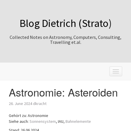
Blog Dietrich (Strato)
Collected Notes on Astronomy, Computers, Consulting,
Travelling et.al.
T
o
g
Astronomie: Asteroiden
g
l
e
26. June 2024
dkracht
n
a
Gehört zu: Astronomie
v
Siehe auch:
Sonnensystem
, IAU,
Bahnelemente
i
Stand: 26.06.2024
g