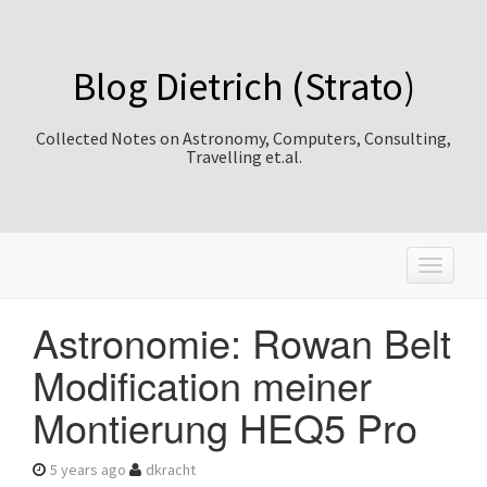
Blog Dietrich (Strato)
Collected Notes on Astronomy, Computers, Consulting,
Travelling et.al.
T
o
g
Astronomie: Rowan Belt
g
l
Modification meiner
e
n
Montierung HEQ5 Pro
a
v
i
5 years ago
dkracht
g