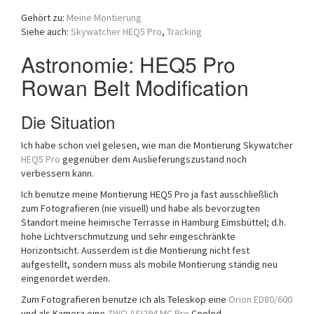
a
Gehört zu:
Meine Montierung
t
Siehe auch:
Skywatcher HEQ5 Pro
,
Tracking
i
o
Astronomie: HEQ5 Pro
n
Rowan Belt Modification
Die Situation
Ich habe schon viel gelesen, wie man die Montierung Skywatcher
HEQ5 Pro
gegenüber dem Auslieferungszustand noch
verbessern kann.
Ich benutze meine Montierung HEQ5 Pro ja fast ausschließlich
zum Fotografieren (nie visuell) und habe als bevorzugten
Standort meine heimische Terrasse in Hamburg Eimsbüttel; d.h.
hohe Lichtverschmutzung und sehr eingeschränkte
Horizontsicht. Ausserdem ist die Montierung nicht fest
aufgestellt, sondern muss als mobile Montierung ständig neu
eingenordet werden.
Zum Fotografieren benutze ich als Teleskop eine
Orion ED80/600
und als Kamera eine
ZWO ASI294 MC Pro
Cooled.