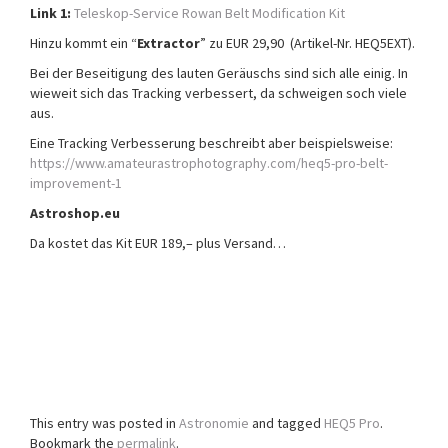
Link 1:
Teleskop-Service Rowan Belt Modification Kit
Hinzu kommt ein “
Extractor
” zu EUR 29,90 (Artikel-Nr. HEQ5EXT).
Bei der Beseitigung des lauten Geräuschs sind sich alle einig. In
wieweit sich das Tracking verbessert, da schweigen soch viele
aus.
Eine Tracking Verbesserung beschreibt aber beispielsweise:
https://www.amateurastrophotography.com/heq5-pro-belt-
improvement-1
Astroshop.eu
Da kostet das Kit EUR 189,– plus Versand…
This entry was posted in
Astronomie
and tagged
HEQ5 Pro
.
Bookmark the
permalink
.