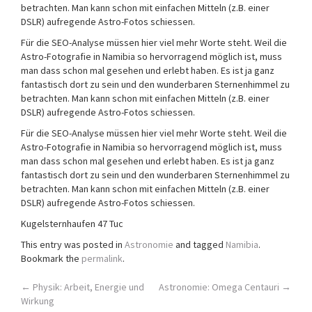
betrachten. Man kann schon mit einfachen Mitteln (z.B. einer
DSLR) aufregende Astro-Fotos schiessen.
Für die SEO-Analyse müssen hier viel mehr Worte steht. Weil die
Astro-Fotografie in Namibia so hervorragend möglich ist, muss
man dass schon mal gesehen und erlebt haben. Es ist ja ganz
fantastisch dort zu sein und den wunderbaren Sternenhimmel zu
betrachten. Man kann schon mit einfachen Mitteln (z.B. einer
DSLR) aufregende Astro-Fotos schiessen.
Für die SEO-Analyse müssen hier viel mehr Worte steht. Weil die
Astro-Fotografie in Namibia so hervorragend möglich ist, muss
man dass schon mal gesehen und erlebt haben. Es ist ja ganz
fantastisch dort zu sein und den wunderbaren Sternenhimmel zu
betrachten. Man kann schon mit einfachen Mitteln (z.B. einer
DSLR) aufregende Astro-Fotos schiessen.
Kugelsternhaufen 47 Tuc
This entry was posted in
Astronomie
and tagged
Namibia
.
Bookmark the
permalink
.
Post
←
Physik: Arbeit, Energie und
Astronomie: Omega Centauri
→
Wirkung