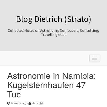
Blog Dietrich (Strato)
Collected Notes on Astronomy, Computers, Consulting,
Travelling et.al.
T
o
g
Astronomie in Namibia:
g
l
Kugelsternhaufen 47
e
n
Tuc
a
v
i
6 years ago
dkracht
g