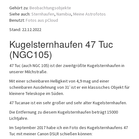
a
Gehört zu:
Beobachtungsobjekte
t
Siehe auch:
Sternhaufen
,
Namibia
,
Meine Astrofotos
i
Benutzt:
Fotos aus pCloud
o
Stand: 22.12.2022
n
Kugelsternhaufen 47 Tuc
(NGC105)
47 Tuc (auch NGC 105) ist der zweitgrößte Kugelsternhaufen in
unserer Milchstraße.
Mit einer scheinbaren Helligkeit von 4,9 mag und einer
scheinbaren Ausdehnung von 31′ ist er ein klassisches Objekt für
kleinere Teleskope im Süden.
47 Tucanae ist ein sehr großer und sehr alter Kugelsternhaufen.
Die Entfernung zu diesem Kugelsternhaufen beträgt 15000
Lichtjahre.
Im September 2017 habe ich ein Foto des Kugelsternhaufens 47
Tuc mit meiner Canon DSLR schießen können: