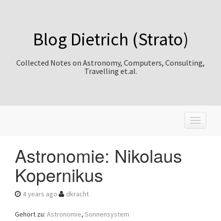
Blog Dietrich (Strato)
Collected Notes on Astronomy, Computers, Consulting,
Travelling et.al.
T
o
g
Astronomie: Nikolaus
g
l
Kopernikus
e
n
a
4 years ago
dkracht
v
i
Gehört zu:
Astronomie
,
Sonnensystem
g