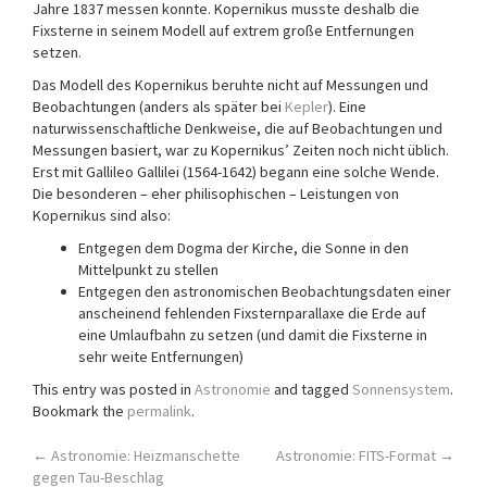
Jahre 1837 messen konnte. Kopernikus musste deshalb die
Fixsterne in seinem Modell auf extrem große Entfernungen
setzen.
Das Modell des Kopernikus beruhte nicht auf Messungen und
Beobachtungen (anders als später bei
Kepler
). Eine
naturwissenschaftliche Denkweise, die auf Beobachtungen und
Messungen basiert, war zu Kopernikus’ Zeiten noch nicht üblich.
Erst mit Gallileo Gallilei (1564-1642) begann eine solche Wende.
Die besonderen – eher philisophischen – Leistungen von
Kopernikus sind also:
Entgegen dem Dogma der Kirche, die Sonne in den
Mittelpunkt zu stellen
Entgegen den astronomischen Beobachtungsdaten einer
anscheinend fehlenden Fixsternparallaxe die Erde auf
eine Umlaufbahn zu setzen (und damit die Fixsterne in
sehr weite Entfernungen)
This entry was posted in
Astronomie
and tagged
Sonnensystem
.
Bookmark the
permalink
.
Post
←
Astronomie: Heizmanschette
Astronomie: FITS-Format
→
gegen Tau-Beschlag