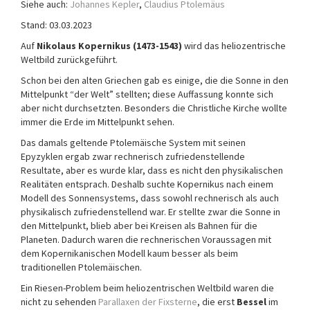
Siehe auch:
Johannes Kepler
,
Claudius Ptolemäus
a
Stand: 03.03.2023
t
i
Auf
Nikolaus Kopernikus (1473-1543)
wird das heliozentrische
o
Weltbild zurückgeführt.
n
Schon bei den alten Griechen gab es einige, die die Sonne in den
Mittelpunkt “der Welt” stellten; diese Auffassung konnte sich
aber nicht durchsetzten. Besonders die Christliche Kirche wollte
immer die Erde im Mittelpunkt sehen.
Das damals geltende Ptolemäische System mit seinen
Epyzyklen ergab zwar rechnerisch zufriedenstellende
Resultate, aber es wurde klar, dass es nicht den physikalischen
Realitäten entsprach. Deshalb suchte Kopernikus nach einem
Modell des Sonnensystems, dass sowohl rechnerisch als auch
physikalisch zufriedenstellend war. Er stellte zwar die Sonne in
den Mittelpunkt, blieb aber bei Kreisen als Bahnen für die
Planeten. Dadurch waren die rechnerischen Voraussagen mit
dem Kopernikanischen Modell kaum besser als beim
traditionellen Ptolemäischen.
Ein Riesen-Problem beim heliozentrischen Weltbild waren die
nicht zu sehenden
Parallaxen der Fixsterne
, die erst
Bessel
im