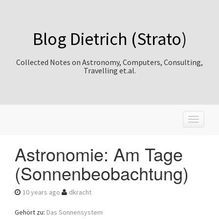
Blog Dietrich (Strato)
Collected Notes on Astronomy, Computers, Consulting,
Travelling et.al.
T
o
g
Astronomie: Am Tage
g
l
(Sonnenbeobachtung)
e
n
a
10 years ago
dkracht
v
i
Gehört zu:
Das Sonnensystem
g