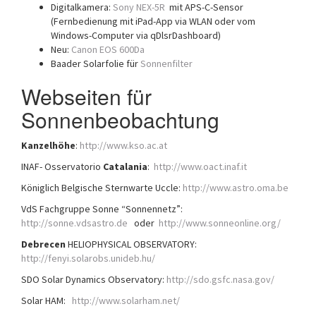
Digitalkamera:
Sony NEX-5R
mit APS-C-Sensor
(Fernbedienung mit iPad-App via WLAN oder vom
Windows-Computer via qDlsrDashboard)
Neu:
Canon EOS 600Da
Baader Solarfolie für
Sonnenfilter
Webseiten für
Sonnenbeobachtung
Kanzelhöhe
:
http://www.kso.ac.at
INAF- Osservatorio
Catalania
:
http://www.oact.inaf.it
Königlich Belgische Sternwarte Uccle:
http://www.astro.oma.be
VdS Fachgruppe Sonne “Sonnennetz”:
http://sonne.vdsastro.de
oder
http://www.sonneonline.org/
Debrecen
HELIOPHYSICAL OBSERVATORY:
http://fenyi.solarobs.unideb.hu/
SDO Solar Dynamics Observatory:
http://sdo.gsfc.nasa.gov/
Solar HAM:
http://www.solarham.net/