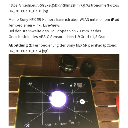
https://filedn.eu/lRKr8xsQ5DR7RRImz2HmrQf/Astronomie/Fotos/
DK_20160710_0716..jpg
Meine Sony-NEX-5R-Kamera kann ich über WLAN mit meinem
iPad
fernbedienen – inkl. Live-View.
Bei der Brennweite des LidlScopes von 700mm ist das
Gesichtsfeld des APS-C-Sensors dann 1,9 Grad x 1,3 Grad.
Abbildung 2:
Fernbedienung der Sony NEX 5R per iPad (pCloud:
DK_20160710_0714.jpg)