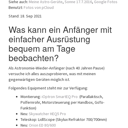
Siehe auch:
Meine Astro-Geräte
,
Sonne 17.7.2016
,
Google Fotos
a
Benutzt:
Fotos von pCloud
t
Stand: 18. Sep 2021
i
o
Was kann ein Anfänger mit
n
einfacher Ausrüstung
bequem am Tage
beobachten?
Als Astronomie-Wieder-Anfänger (nach 40 Jahren Pause)
versuche ich alles auszuprobieren, was mit meinen
gegenwärtigen Geräten möglich ist.
Folgendes Equipment steht mir zur Verfügung:
Montierung:
iOptron SmartEQ Pro
(Parallaktisch,
Polfernrohr, Motorsteuerung per Handbox, GoTo-
Funktion)
Neu:
Skywatcher HEQ5 Pro
Teleskop: LidlScope (Skylux Refraktor 700/700mm)
Neu:
Orion ED 80/600