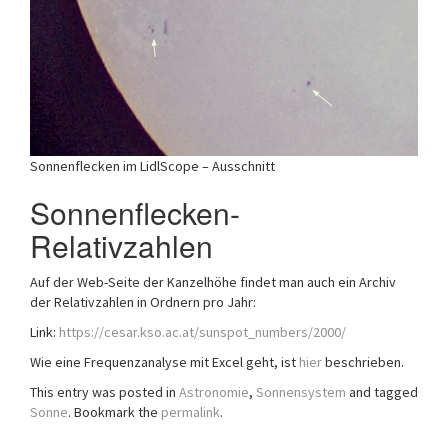
Sonnenflecken im LidlScope – Ausschnitt
Sonnenflecken-
Relativzahlen
Auf der Web-Seite der Kanzelhöhe findet man auch ein Archiv
der Relativzahlen in Ordnern pro Jahr:
Link:
https://cesar.kso.ac.at/sunspot_numbers/2000/
Wie eine Frequenzanalyse mit Excel geht, ist
hier
beschrieben.
This entry was posted in
Astronomie
,
Sonnensystem
and tagged
Sonne
. Bookmark the
permalink
.