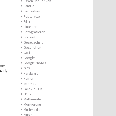
Essen und Trinken
Familie
Fernsehen
Festplatten
Film
Finanzen
Fotografieren
Freizeit
Gesellschaft
Gesundheit
Golf
Google
GooglePhotos
eben
GPS
voll,
Hardware
Humor
Internet
LaTex Plugin
Linux
Mathematik
Montierung
Multimedia
Musik