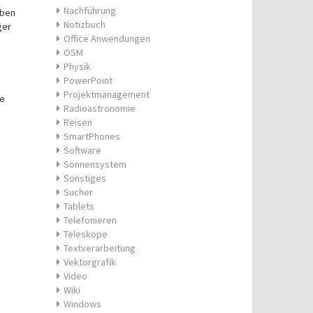
Nachführung
eben
Notizbuch
ger
Office Anwendungen
OSM
Physik
PowerPoint
Projektmanagement
ne
Radioastronomie
Reisen
SmartPhones
Software
Sonnensystem
Sonstiges
Sucher
Tablets
Telefonieren
Teleskope
Textverarbeitung
Vektorgrafik
Video
Wiki
Windows