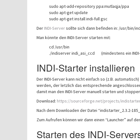
sudo apt-add-repository ppa:mutlaqja/ppa
sudo apt-get update
sudo apt-get install indi-full gsc
Der
INDI-Server
sollte sich dann befinden in: /usr/bin/in
Man könnte den INDI-Server starten mit:
cd /usr/bin
./indiserver indi_asi_ccd (mindestens ein IND
INDI-Starter installieren
Der INDI-Server kann nicht einfach so (z.B. automatis
werden, der letzlich das entsprechende angeschlossene 
damit man den INDI-Server manuell starten und stoppen
Download:
https://sourceforge.net/projects/indistarte
Nach dem Downloaden der Datei “indistarter_2.3.2-185_i3
Zum Aufrufen können wir dann einen “Launcher” auf dem
Starten des INDI-Server