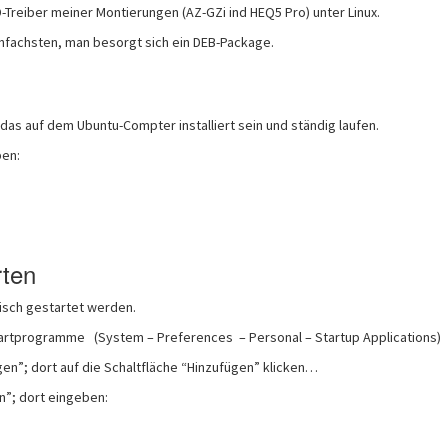
Treiber meiner Montierungen (AZ-GZi ind HEQ5 Pro) unter Linux.
 einfachsten, man besorgt sich ein DEB-Package.
as auf dem Ubuntu-Compter installiert sein und ständig laufen.
ben:
rten
isch gestartet werden.
Startprogramme (System – Preferences – Personal – Startup Applications)
en”; dort auf die Schaltfläche “Hinzufügen” klicken…
n”; dort eingeben: