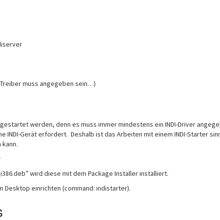
diserver
I-Treiber muss angegeben sein…)
ch) gestartet werden, denn es muss immer mindestens ein INDI-Driver angeg
INDI-Gerät erfordert. Deshalb ist das Arbeiten mit einem INDI-Starter sinn
 kann.
r
86.deb” wird diese mit dem Package Installer installiert.
 Desktop einrichten (command: indistarter).
s