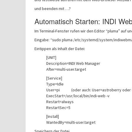
und beenden mit …?
Automatisch Starten: INDI We
Im Terminal-Fenster rufen wir den Editor “pluma” auf und
Eingabe: “sudo pluma /etc/systemd/system/indiwebma
Eintippen als Inhalt der Datei:
[UNIT]
Description=INDI Web Manager
After=multi-user.target
[Service]
Type=Idle
User=pi (oder auch: User=astroberry oder 
ExecStart=/usr/local/bin/indi-web -v
Restart=always
RestartSec=5
[Install]
WantedBy=multi-user.target
Speichern der Datei.