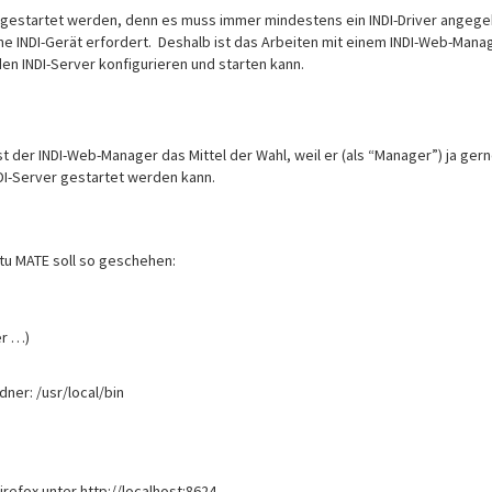
ch) gestartet werden, denn es muss immer mindestens ein INDI-Driver angeg
e INDI-Gerät erfordert. Deshalb ist das Arbeiten mit einem INDI-Web-Mana
en INDI-Server konfigurieren und starten kann.
st der INDI-Web-Manager das Mittel der Wahl, weil er (als “Manager”) ja ger
DI-Server gestartet werden kann.
tu MATE soll so geschehen:
er …)
dner: /usr/local/bin
refox unter http://localhost:8624