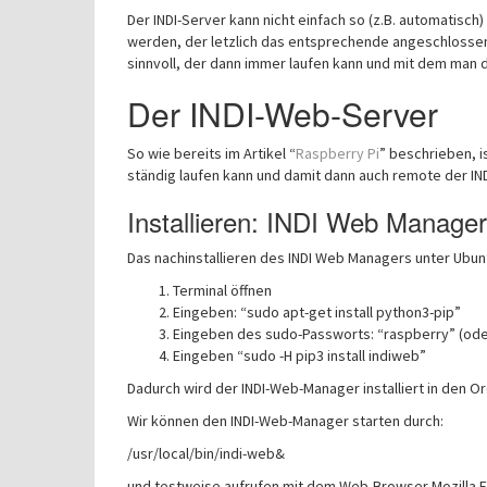
Der INDI-Server kann nicht einfach so (z.B. automatis
werden, der letzlich das entsprechende angeschlossen
sinnvoll, der dann immer laufen kann und mit dem man d
Der INDI-Web-Server
So wie bereits im Artikel “
Raspberry Pi
” beschrieben, i
ständig laufen kann und damit dann auch remote der IN
Installieren: INDI Web Manager
Das nachinstallieren des INDI Web Managers unter Ubun
Terminal öffnen
Eingeben: “sudo apt-get install python3-pip”
Eingeben des sudo-Passworts: “raspberry” (od
Eingeben “sudo -H pip3 install indiweb”
Dadurch wird der INDI-Web-Manager installiert in den Or
Wir können den INDI-Web-Manager starten durch:
/usr/local/bin/indi-web&
und testweise aufrufen mit dem Web-Browser Mozilla Fi