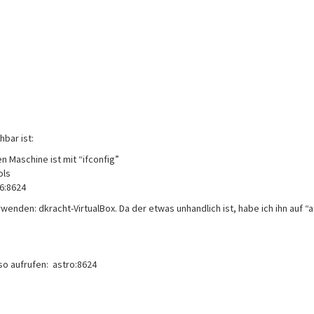
bar ist:
n Maschine ist mit “ifconfig”
ols
6:8624
den: dkracht-VirtualBox. Da der etwas unhandlich ist, habe ich ihn auf “a
so aufrufen: astro:8624