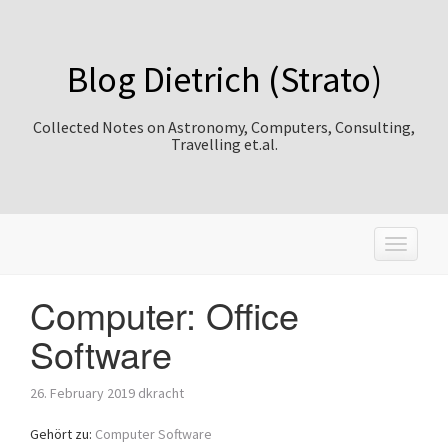
Blog Dietrich (Strato)
Collected Notes on Astronomy, Computers, Consulting,
Travelling et.al.
T
o
g
Computer: Office
g
l
Software
e
n
a
26. February 2019
dkracht
v
i
Gehört zu:
Computer Software
g