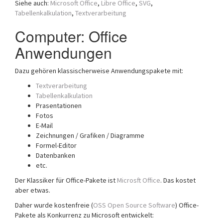
Siehe auch:
Microsoft Office
,
Libre Office
,
SVG
,
a
Tabellenkalkulation
,
Textverarbeitung
t
i
Computer: Office
o
Anwendungen
n
Dazu gehören klassischerweise Anwendungspakete mit:
Textverarbeitung
Tabellenkalkulation
Prasentationen
Fotos
E-Mail
Zeichnungen / Grafiken / Diagramme
Formel-Editor
Datenbanken
etc.
Der Klassiker für Office-Pakete ist
Microsft Office
. Das kostet
aber etwas.
Daher wurde kostenfreie (
OSS Open Source Software
) Office-
Pakete als Konkurrenz zu Microsoft entwickelt: