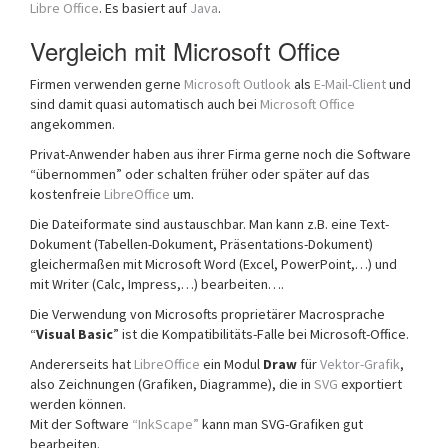
Libre Office
. Es basiert auf
Java
.
Vergleich mit Microsoft Office
Firmen verwenden gerne
Microsoft Outlook
als
E-Mail-Client
und
sind damit quasi automatisch auch bei
Microsoft Office
angekommen.
Privat-Anwender haben aus ihrer Firma gerne noch die Software
“übernommen” oder schalten früher oder später auf das
kostenfreie
LibreOffice
um.
Die Dateiformate sind austauschbar. Man kann z.B. eine Text-
Dokument (Tabellen-Dokument, Präsentations-Dokument)
gleichermaßen mit Microsoft Word (Excel, PowerPoint,…) und
mit Writer (Calc, Impress,…) bearbeiten….
Die Verwendung von Microsofts proprietärer Macrosprache
“
Visual Basic
” ist die Kompatibilitäts-Falle bei Microsoft-Office.
Andererseits hat
LibreOffice
ein Modul
Draw
für
Vektor-Grafik
,
also Zeichnungen (Grafiken, Diagramme), die in
SVG
exportiert
werden können.
Mit der Software
“InkScape”
kann man SVG-Grafiken gut
bearbeiten.