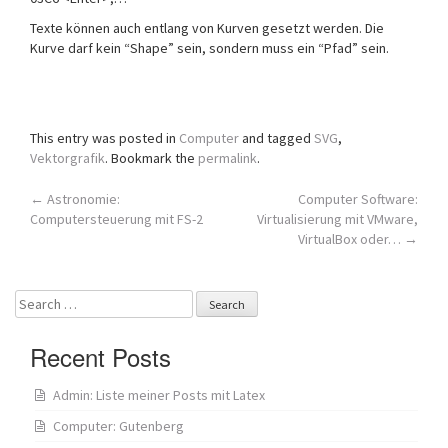
Texte können auch entlang von Kurven gesetzt werden. Die
Kurve darf kein “Shape” sein, sondern muss ein “Pfad” sein.
This entry was posted in
Computer
and tagged
SVG
,
Vektorgrafik
. Bookmark the
permalink
.
Post
←
Astronomie:
Computer Software:
Computersteuerung mit FS-2
Virtualisierung mit VMware,
navigation
VirtualBox oder…
→
Search
for:
Recent Posts
Admin: Liste meiner Posts mit Latex
Computer: Gutenberg