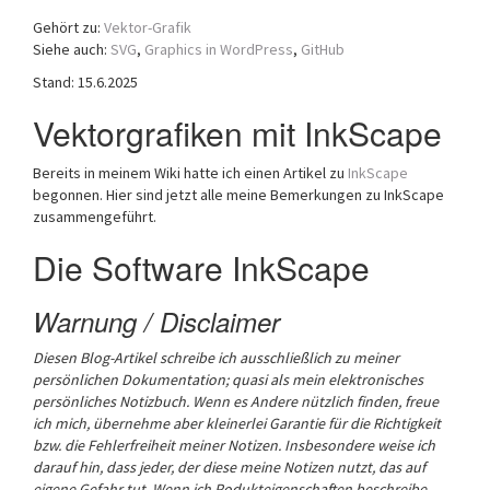
a
Gehört zu:
Vektor-Grafik
t
Siehe auch:
SVG
,
Graphics in WordPress
,
GitHub
i
Stand: 15.6.2025
o
n
Vektorgrafiken mit InkScape
Bereits in meinem Wiki hatte ich einen Artikel zu
InkScape
begonnen. Hier sind jetzt alle meine Bemerkungen zu InkScape
zusammengeführt.
Die Software InkScape
Warnung / Disclaimer
Diesen Blog-Artikel schreibe ich ausschließlich zu meiner
persönlichen Dokumentation; quasi als mein elektronisches
persönliches Notizbuch.
Wenn es Andere nützlich finden, freue
ich mich, übernehme aber kleinerlei Garantie für die Richtigkeit
bzw. die Fehlerfreiheit meiner Notizen. Insbesondere weise ich
darauf hin, dass jeder, der diese meine Notizen nutzt, das auf
eigene Gefahr tut.
Wenn ich Podukteigenschaften beschreibe,