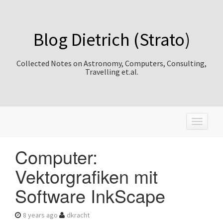
Blog Dietrich (Strato)
Collected Notes on Astronomy, Computers, Consulting,
Travelling et.al.
T
o
g
Computer:
g
l
Vektorgrafiken mit
e
n
Software InkScape
a
v
i
8 years ago
dkracht
g