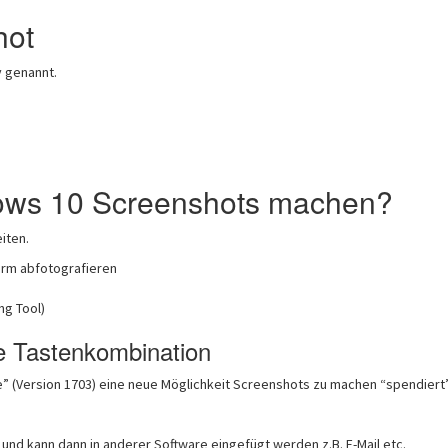
hot
 genannt.
ows 10 Screenshots machen?
iten.
irm abfotografieren
ng Tool)
ne Tastenkombination
” (Version 1703) eine neue Möglichkeit Screenshots zu machen “spendiert”
und kann dann in anderer Software eingefügt werden z.B. E-Mail etc.