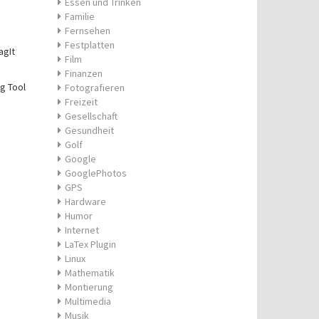
Essen und Trinken
Familie
Fernsehen
Festplatten
agIt
Film
Finanzen
g Tool
Fotografieren
Freizeit
Gesellschaft
Gesundheit
Golf
Google
GooglePhotos
GPS
Hardware
Humor
Internet
LaTex Plugin
Linux
Mathematik
Montierung
Multimedia
Musik