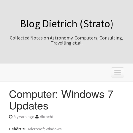
Blog Dietrich (Strato)
Collected Notes on Astronomy, Computers, Consulting,
Travelling et.al.
T
o
g
Computer: Windows 7
g
l
Updates
e
n
a
8 years ago
dkracht
v
i
Gehört zu:
Microsoft Windows
g