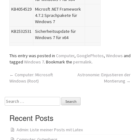
KB4054529
Microsft .NET Framework
4.7.2 Sprachpakete für
Windows 7
KB2532531
Sicherheitsupdate für
Windows 7 für x64
This entry was posted in
Computer
,
GooglePhotos
,
Windows
and
tagged
Windows 7
. Bookmark the
permalink
.
Post
←
Computer: Microsoft
Astronomie: Einjustieren der
Windows (Root)
Montierung
→
navigation
Search
for:
Recent Posts
Admin: Liste meiner Posts mit Latex
Computer: Gutenberg