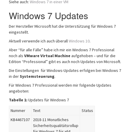
Siehe auch:
Windows 7 in einer VM
a
t
Windows 7 Updates
i
o
Der Hersteller Microsoft hat die Unterstützung für Windows 7
n
eingestellt.
Aktuell verwende ich auch überall
Windows 10
.
Aber “für alle Fälle” habe ich mir ein Windows 7 Professional
noch als
VMware Virtual Machine
aufgehoben – und für die
Edition “Professional” gibt es auch noch Updates von Microsoft.
Die Einstellungen für Windows-Updates erfolgen bei Windows 7
in der
Systemsteuerung
.
Für Windows 7 Professional werden mir folgende Updates
angeboten:
Tabelle 1:
Updates für Windows 7
Nummer
Text
Status
KB4467107
2018-11 Monatliches
Sicherheitsqualitätsrollup
für Windows 7 für x64