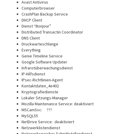
Avast Antivirus
Computerbrowser
CrashPlan Backup Service
DHCP Client
Dienst “Bonjour”
Distributed Transactin Coordinator
DNS Client
Druckwarteschlange
Everything
Genie Timeline Service
Google Software Updater
Infrarotüberwachungsdienst
IP-Hilfsdienst
IPsec-Richtlinien-Agent
Kontaktdaten_4e402
Kryptografiedienste
Lokaler Sitzungs-Manager
Mozilla Maintenance Service: deaktiviert
MSCamSvc: ???
MySQL55
NetDrive Service: deaktiviert
Netzwerklistendienst
Netzwerkspeicher-Schnittstellendienst