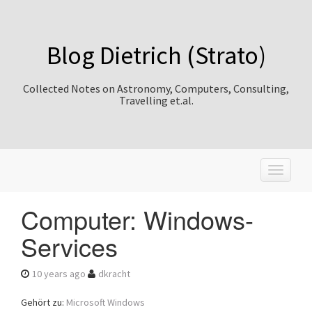
Blog Dietrich (Strato)
Collected Notes on Astronomy, Computers, Consulting,
Travelling et.al.
T
o
g
Computer: Windows-
g
l
Services
e
n
a
10 years ago
dkracht
v
i
Gehört zu:
Microsoft Windows
g