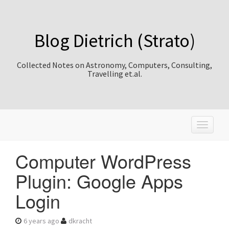
Blog Dietrich (Strato)
Collected Notes on Astronomy, Computers, Consulting,
Travelling et.al.
T
o
g
Computer WordPress
g
l
Plugin: Google Apps
e
n
Login
a
v
i
6 years ago
dkracht
g