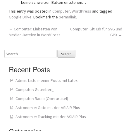
keine schwarzen Balken entstehen…
This entry was posted in
Computer
,
WordPress
and tagged
Google Drive
. Bookmark the
permalink
.
Post
←
Computer: Einbetten von
Computer: GitHub für SVG und
Medien-Dateien in WordPress
GPX
→
navigation
Search
for:
Recent Posts
Admin: Liste meiner Posts mit Latex
Computer: Gutenberg
Computer: Radio (Oberartikel)
Astronomie: Goto mit der ASIAIR Plus
Astronomie: Tracking mit der ASIAIR Plus