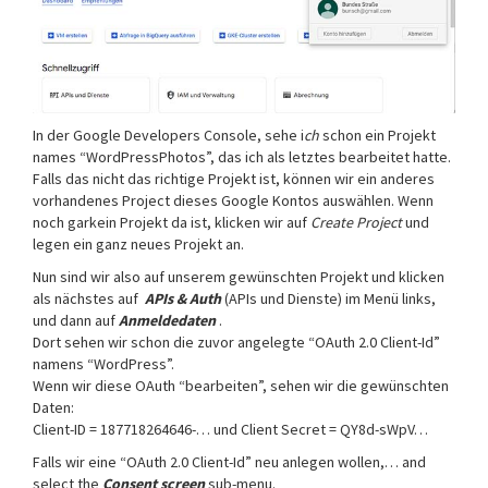
In der Google Developers Console, sehe i
ch
schon ein Projekt
names “WordPressPhotos”, das ich als letztes bearbeitet hatte.
Falls das nicht das richtige Projekt ist, können wir ein anderes
vorhandenes Project dieses Google Kontos auswählen. Wenn
noch garkein Projekt da ist, klicken wir auf
Create Project
und
legen ein ganz neues Projekt an.
Nun sind wir also auf unserem gewünschten Projekt und klicken
als nächstes auf
APIs & Auth
(APIs und Dienste) im Menü links,
und dann auf
Anmeldedaten
.
Dort sehen wir schon die zuvor angelegte “OAuth 2.0 Client-Id”
namens “WordPress”.
Wenn wir diese OAuth “bearbeiten”, sehen wir die gewünschten
Daten:
Client-ID = 187718264646-… und Client Secret = QY8d-sWpV…
Falls wir eine “OAuth 2.0 Client-Id” neu anlegen wollen,… and
select the
Consent screen
sub-menu.