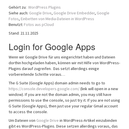
a
Gehört zu:
WordPress Plugins
t
Siehe auch:
Google Drive
,
Google Drive Embedder
,
Google
i
Fotos
,
Einbetten von Media-Dateien in WordPress
o
Benutzt:
Fotos aus pCloud
n
Stand: 21.11.2025
Login for Google Apps
Wenn wir Google Drive für uns eingerichtet haben und Dateien
dorthin hochgeladen haben, können wir mit Hilfe von WordPress-
Plugins darauf zugreifen. Das setzt allerdings einige
vorbereitende Schritte voraus…
The G Suite (Google Apps) domain admin needs to go to
https://console.developers.google.com/
(link will open in a new
window). If you are not the domain admin, you may still have
permissions to use the console, so just try it. If you are not using
G Suite (Google Apps), then just use your regular Gmail account
to access the console.
Um Dateien von
Google Drive
in WordPress-Artikel einzubinden
gibt es WordPress-Plugins. Diese setzen allerdings voraus, das