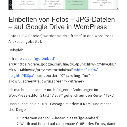
Einbetten von Fotos – JPG-Dateien
– auf Google Drive in WordPress
Fotos (JPG-Dateien) werden so als “iframe” in den WordPress-
Artikel eingebettet.
Beispiel:
<iframe
class=”igd-embed”
src=”https://drive..google.com/file/d/14p0r4cfiHWRCY4KyQND4
MkW8LMbluwHq/preview?rm=minimal”
width=”100%”
height=”480px”
frameborder=”0″ scrolling=”no”
allowfullscreen=”allowfullscreen”></iframe>
Ich mache dann immer noch folgende Änderungen im
WordPress-Editor (statt “Visual” gehe ich auf den Reiter “Text”).
Dann suche ich die HTML-Passage mit dem IFRAME und mache
drei Dinge:
Entfernen der CSS-Klasse: class=”igd-embed”
Width und Height auf die genaue Größe des Fotos, damit