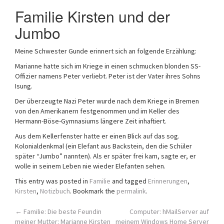
a
Familie Kirsten und der
t
Jumbo
i
o
n
Meine Schwester Gunde erinnert sich an folgende Erzählung:
Marianne hatte sich im Kriege in einen schmucken blonden SS-
Offizier namens Peter verliebt. Peter ist der Vater ihres Sohns
Isung.
Der überzeugte Nazi Peter wurde nach dem Kriege in Bremen
von den Amerikanern festgenommen und im Keller des
Hermann-Böse-Gymnasiums längere Zeit inhaftiert.
Aus dem Kellerfenster hatte er einen Blick auf das sog.
Kolonialdenkmal (ein Elefant aus Backstein, den die Schüler
später “Jumbo” nannten). Als er später frei kam, sagte er, er
wolle in seinem Leben nie wieder Elefanten sehen.
This entry was posted in
Familie
and tagged
Erinnerungen
,
Kirsten
,
Notizbuch
. Bookmark the
permalink
.
Post
←
Familie: Die beste Feundin
Computer: hMailServer auf
meiner Mutter: Marianne Kirsten
meinem Windows Home Server