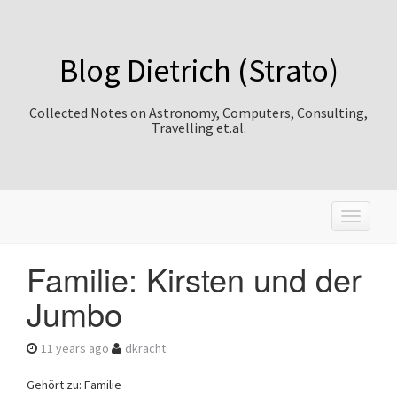
Blog Dietrich (Strato)
Collected Notes on Astronomy, Computers, Consulting,
Travelling et.al.
T
o
g
Familie: Kirsten und der
g
l
Jumbo
e
n
a
11 years ago
dkracht
v
i
Gehört zu: Familie
g