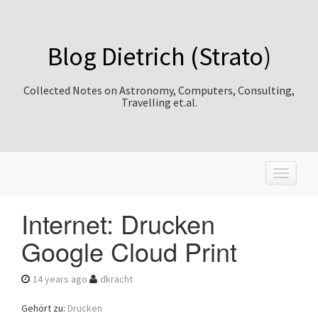
Blog Dietrich (Strato)
Collected Notes on Astronomy, Computers, Consulting,
Travelling et.al.
T
o
g
Internet: Drucken
g
l
Google Cloud Print
e
n
a
14 years ago
dkracht
v
i
Gehört zu:
Drucken
g