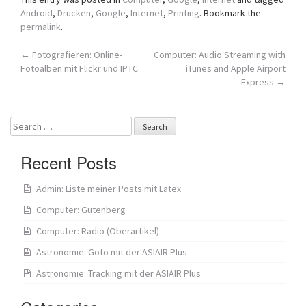
Android
,
Drucken
,
Google
,
Internet
,
Printing
. Bookmark the
permalink
.
Post
←
Fotografieren: Online-
Computer: Audio Streaming with
Fotoalben mit Flickr und IPTC
iTunes and Apple Airport
navigation
Express
→
Search
for:
Recent Posts
Admin: Liste meiner Posts mit Latex
Computer: Gutenberg
Computer: Radio (Oberartikel)
Astronomie: Goto mit der ASIAIR Plus
Astronomie: Tracking mit der ASIAIR Plus