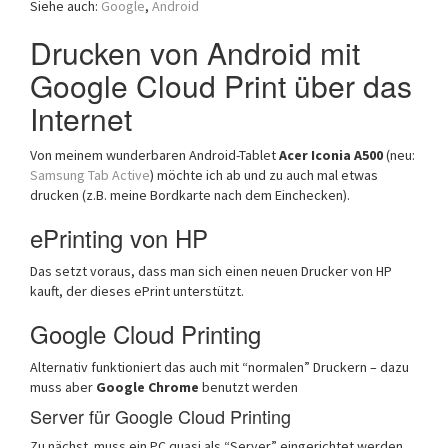
Siehe auch:
Google
,
Android
a
t
Drucken von Android mit
i
Google Cloud Print über das
o
n
Internet
Von meinem wunderbaren Android-Tablet
Acer Iconia A500
(neu:
Samsung Tab Active
) möchte ich ab und zu auch mal etwas
drucken (z.B. meine Bordkarte nach dem Einchecken).
ePrinting von HP
Das setzt voraus, dass man sich einen neuen Drucker von HP
kauft, der dieses ePrint unterstützt.
Google Cloud Printing
Alternativ funktioniert das auch mit “normalen” Druckern – dazu
muss aber
Google Chrome
benutzt werden
Server für Google Cloud Printing
Zu nächst muss ein PC quasi als “Server” eingerichtet werden.