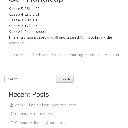
a
Klasse 5: 36 bis 29
t
Klasse 4: 28 bis 21
i
Klasse 3: 20 bis 13
o
Klasse 2: 12 bis 6
n
Klasse 1: 5 und besser
This entry was posted in
Golf
and tagged
Golf
. Bookmark the
permalink
.
Post
←
Notizbuch: Der Klammeraffe
Humor: Ingenieure und Manager
→
navigation
Search
for:
Recent Posts
Admin: Liste meiner Posts mit Latex
Computer: Gutenberg
Computer: Radio (Oberartikel)