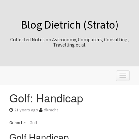
Blog Dietrich (Strato)
Collected Notes on Astronomy, Computers, Consulting,
Travelling et.al.
T
o
g
Golf: Handicap
g
l
e
21 years ago
dkracht
n
a
Gehört zu:
Golf
v
i
Golf Handicap
g