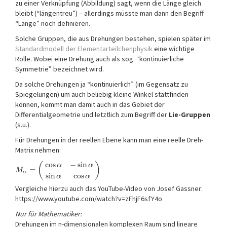
zu einer Verknüpfung (Abbildung) sagt, wenn die Länge gleich
bleibt (“längentreu”) – allerdings müsste man dann den Begriff
“Länge” noch definieren.
Solche Gruppen, die aus Drehungen bestehen, spielen später im
Standardmodell der Elementarteilchenphysik
eine wichtige
Rolle. Wobei eine Drehung auch als sog. “kontinuierliche
Symmetrie” bezeichnet wird.
Da solche Drehungen ja “kontinuierlich” (im Gegensatz zu
Spiegelungen) um auch beliebig kleine Winkel stattfinden
können, kommt man damit auch in das Gebiet der
Differentialgeometrie und letztlich zum Begriff der
Lie-Gruppen
(s.u.).
Für Drehungen in der reellen Ebene kann man eine reelle Dreh-
Matrix nehmen:
cos
−
sin
(
)
α
α
=
M
α
sin
cos
α
α
Vergleiche hierzu auch das YouTube-Video von Josef Gassner:
https://www.youtube.com/watch?v=zFhjF6sfY4o
Nur für Mathematiker:
Drehungen im n-dimensionalen komplexen Raum sind lineare