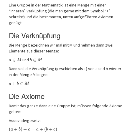
Eine Gruppe in der Mathematik ist eine Menge mit einer
“inneren” Verküpfung (die man gerne mit dem Symbol “+”
schreibt) und die bestimmten, unten aufgeführten Axiomen
genügt.
Die Verknüpfung
Die Menge bezeichnen wir mal mit M und nehmen dann zwei
Elemente aus dieser Menge:
∈
und
∈
a
M
b
M
Dann soll die Verknüpfung (geschieben als +) von a und b wieder
in der Menge M liegen:
+
∈
a
b
M
Die Axiome
Damit das ganze dann eine Gruppe ist, müssen folgende Axiome
gelten:
Assoziativgesetz:
(
+
)
+
=
+
(
+
)
a
b
c
a
b
c