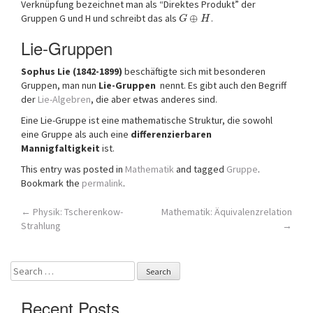
Verknüpfung bezeichnet man als “Direktes Produkt” der
Gruppen G und H und schreibt das als
⊕
.
G
H
Lie-Gruppen
Sophus Lie (1842-1899)
beschäftigte sich mit besonderen
Gruppen, man nun
Lie-Gruppen
nennt. Es gibt auch den Begriff
der
Lie-Algebren
, die aber etwas anderes sind.
Eine Lie-Gruppe ist eine mathematische Struktur, die sowohl
eine Gruppe als auch eine
differenzierbaren
Mannigfaltigkeit
ist.
This entry was posted in
Mathematik
and tagged
Gruppe
.
Bookmark the
permalink
.
Post
←
Physik: Tscherenkow-
Mathematik: Äquivalenzrelation
Strahlung
→
navigation
Search
for:
Recent Posts