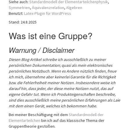
Siehe auch:
Standardmodell der Elementarteilchenphysik
,
a
Symmetrien
,
Äquivalenzrelation
,
Algebren
t
Benutzt:
Latex-Plugin für WordPress
i
Stand: 24.8.2025
o
n
Was ist eine Gruppe?
Warnung / Disclaimer
Diesen Blog-Artikel schreibe ich ausschließlich zu meiner
persönlichen Dokumentation; quasi als mein elektronisches
persönliches Notizbuch.
Wenn es Andere nützlich finden, freue
ich mich, übernehme aber keinerlei Garantie für die Richtigkeit
bzw. die Fehlerfreiheit meiner Notizen. Insbesondere weise ich
darauf hin, dass jeder, der diese meine Notizen nutzt, das auf
eigene Gefahr tut.
Wenn ich Produkteigenschaften beschreibe,
sind dies ausschließlich meine persönlichen Erfahrungen als Laie
mit dem einen Gerät, welches ich bekommen habe.
Bei meiner Beschäftigung mit dem
Standardmodell der
Elementarteilchen
bin ich auf das klassische Thema der
Gruppentheorie gestoßen.