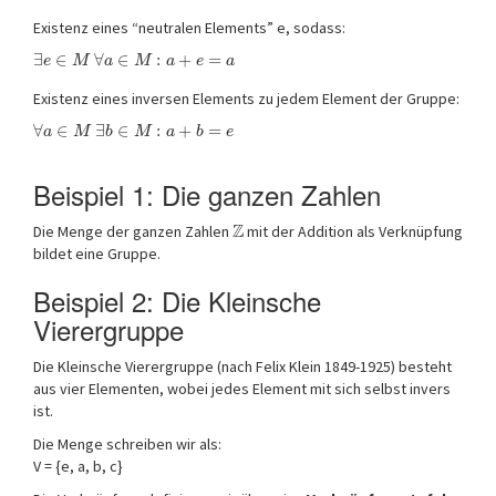
Existenz eines “neutralen Elements” e, sodass:
∃
∈
∀
∈
:
+
=
e
M
a
M
a
e
a
Existenz eines inversen Elements zu jedem Element der Gruppe:
∀
∈
∃
∈
:
+
=
a
M
b
M
a
b
e
Beispiel 1: Die ganzen Zahlen
Z
Die Menge der ganzen Zahlen
mit der Addition als Verknüpfung
bildet eine Gruppe.
Beispiel 2: Die Kleinsche
Vierergruppe
Die Kleinsche Vierergruppe (nach Felix Klein 1849-1925) besteht
aus vier Elementen, wobei jedes Element mit sich selbst invers
ist.
Die Menge schreiben wir als:
V = {e, a, b, c}