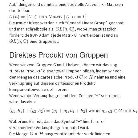
Abbildungen und damit als eine spezielle Art von nxn-Matrizen
darstellbar.
†
(
)
=
{
∈
nxn Matrix
|
=
}
U
n
U
U
U
I
Die nxn-Matrizen werden auch “General Linear Group” genannt
C
und man schreibt sie als:
(
,
)
, wobei man zusätzlich
G
L
n
fordert: det(U)>0 damit jede Matrix U invertierbar ist und so
C
(
,
)
eine Gruppe ist.
G
L
n
Direktes Produkt von Gruppen
Wenn wir zwei Gruppen G und H haben, können wir das sog.
“Direkte Produkt” dieser zwei Gruppen bilden, indem wir von
den Mengen das cartesische Produkt
×
nehmen und eine
G
H
Verknüpfung auf diesem cartesischen Produkt
komponentenweise definieren.
Wenn wir die Verknüpfungen mit dem Zeichen “+” schreiben,
wäre das also:
(
,
)
+
(
,
)
=
(
+
,
+
)
wobei
,
∈
und
g
h
g
h
g
g
h
h
g
g
G
h
1
1
2
2
1
2
1
2
1
2
1
Wobei uns klar ist, dass das Symbol “+” hier für drei
verschiedene Verknüpfungen benutzt wird.
Die Menge
×
ausgestattet mit der so definierten
G
H