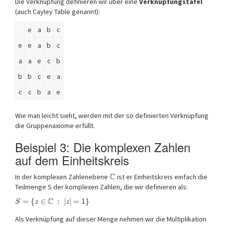
Die Verknüpfung definieren wir über eine
Verknüpfungstafel
(auch Cayley Table genannt):
e
a
b
c
e
e
a
b
c
a
a
e
c
b
b
b
c
e
a
c
c
b
a
e
Wie man leicht sieht, werden mit der so definierten Verknüpfung
die Gruppenaxiome erfüllt.
Beispiel 3: Die komplexen Zahlen
auf dem Einheitskreis
C
In der komplexen Zahlenebene
ist er Einheitskreis einfach die
Teilmenge S der komplexen Zahlen, die wir definieren als:
C
=
{
∈
:
|
|
=
1
}
S
z
z
Als Verknüpfung auf dieser Menge nehmen wir die Multiplikation