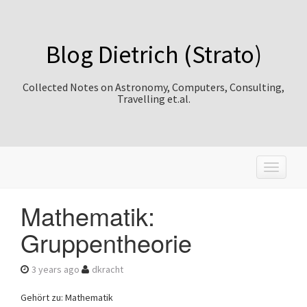
Blog Dietrich (Strato)
Collected Notes on Astronomy, Computers, Consulting,
Travelling et.al.
T
o
g
Mathematik:
g
l
Gruppentheorie
e
n
a
3 years ago
dkracht
v
i
Gehört zu: Mathematik
g