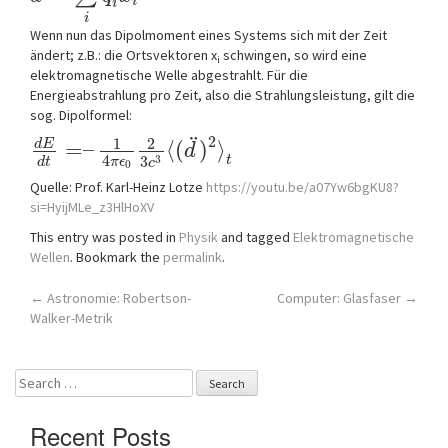
i
i
i
Wenn nun das Dipolmoment eines Systems sich mit der Zeit
ändert; z.B.: die Ortsvektoren x
schwingen, so wird eine
i
elektromagnetische Welle abgestrahlt. Für die
Energieabstrahlung pro Zeit, also die Strahlungsleistung, gilt die
sog. Dipolformel:
¨
2
1
2
d
E
=
–
⟨
(
)
⟩
d
4
3
t
3
π
ϵ
d
t
c
0
Quelle: Prof. Karl-Heinz Lotze
https://youtu.be/a07Yw6bgKU8?
si=HyijMLe_z3HlHoXV
This entry was posted in
Physik
and tagged
Elektromagnetische
Wellen
. Bookmark the
permalink
.
Post
←
Astronomie: Robertson-
Computer: Glasfaser
→
Walker-Metrik
navigation
Search
for:
Recent Posts