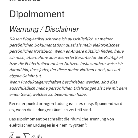
a
Dipolmoment
t
i
o
Warnung / Disclaimer
n
Diesen Blog-Artikel schreibe ich ausschließlich zu meiner
persönlichen Dokumentation; quasi als mein elektronisches
persönliches Notizbuch.
Wenn es Andere nützlich finden, freue
ich mich, übernehme aber keinerlei Garantie für die Richtigkeit
bzw. die Fehlerfreiheit meiner Notizen. Insbesondere weise ich
darauf hin, dass jeder, der diese meine Notizen nutzt, das auf
eigene Gefahr tut.
Wenn Produkteigenschaften beschrieben werden, sind dies
ausschließlich meine persönlichen Erfahrungen als Laie mit dem
einen Gerät, welches ich bekommen habe.
Bei einer punktförmigen Ladung ist alles easy. Spannend wird
es, wenn die Ladungen räumlich verteilt sind.
Das Dipolmoment beschreibt die räumliche Trennung von
elektrischen Ladungen in einem “System”:
⃗
⃗
=
∑
d
q
x