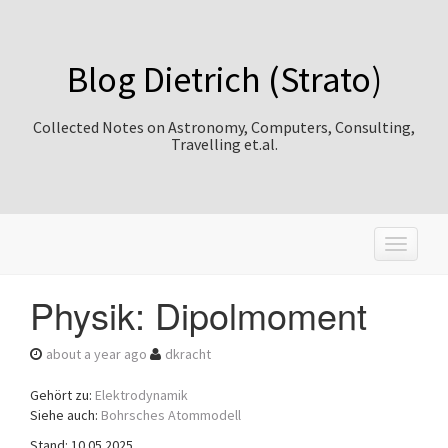
Blog Dietrich (Strato)
Collected Notes on Astronomy, Computers, Consulting,
Travelling et.al.
T
o
g
Physik: Dipolmoment
g
l
e
about a year ago
dkracht
n
a
Gehört zu:
Elektrodynamik
v
Siehe auch:
Bohrsches Atommodell
i
Stand: 10.05.2025
g