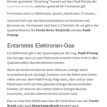
Die hier gemeinte “Entartung” basiert auf dem Pauli-Prinzip der
Quantenmechanik
, welches generell für Fermionen gilt.
Fermionen sind u.a. Elektronen, Quarks, Neutronen, Protonen,…
Generell teilt man die Elementarteilchen in Fermionen und
Bosonen ein. Ferminonen sind Spin 1/2 Teichen; für sie gilt in der
Quantentheorie die
Fermi-Dirac-Statistik
und das
Pauli-
Prinzip
.
Entartetes Elektronen-Gas
Für Elektronen gilt in der Quantenphysik das sog.
Pauli-Prinzip
.
Das besagt, dass je zwei Elektronen in einem Atom nicht in allen
Quantenzahlen übereinstimmen können.
Wenn die Dichte im Inneren eines Weissen Zwergs durch
Gravitationsdruck ansteigt, kommen sich die Elektronen immer
näher und aus dem Pauli-Prinzip folgt dann, dass sich je zwei
Elektronen nicht auf dem gleichen Energie-Niveau befinden
können; sie müssen also immer höhere Energie-Niveaus
besetzten, weil die unteren bereits besetzt sind.
Das so entartete Elektronen-Gas übt einen Druck aus der
Fermi-
Druck
oder auch
Entartungsdruck
genannt wird.