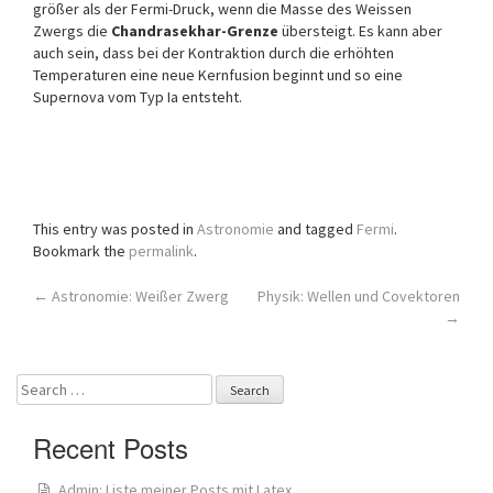
größer als der Fermi-Druck, wenn die Masse des Weissen
Zwergs die
Chandrasekhar-Grenze
übersteigt. Es kann aber
auch sein, dass bei der Kontraktion durch die erhöhten
Temperaturen eine neue Kernfusion beginnt und so eine
Supernova vom Typ Ia entsteht.
This entry was posted in
Astronomie
and tagged
Fermi
.
Bookmark the
permalink
.
Post
←
Astronomie: Weißer Zwerg
Physik: Wellen und Covektoren
→
navigation
Search
for:
Recent Posts
Admin: Liste meiner Posts mit Latex