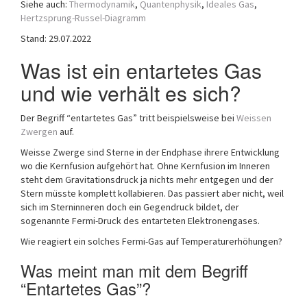
Siehe auch:
Thermodynamik
,
Quantenphysik
,
Ideales Gas
,
a
Hertzsprung-Russel-Diagramm
t
Stand: 29.07.2022
i
o
Was ist ein entartetes Gas
n
und wie verhält es sich?
Der Begriff “entartetes Gas” tritt beispielsweise bei
Weissen
Zwergen
auf.
Weisse Zwerge sind Sterne in der Endphase ihrere Entwicklung
wo die Kernfusion aufgehört hat. Ohne Kernfusion im Inneren
steht dem Gravitationsdruck ja nichts mehr entgegen und der
Stern müsste komplett kollabieren. Das passiert aber nicht, weil
sich im Sterninneren doch ein Gegendruck bildet, der
sogenannte Fermi-Druck des entarteten Elektronengases.
Wie reagiert ein solches Fermi-Gas auf Temperaturerhöhungen?
Was meint man mit dem Begriff
“Entartetes Gas”?