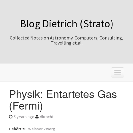
Blog Dietrich (Strato)
Collected Notes on Astronomy, Computers, Consulting,
Travelling et.al.
T
o
g
Physik: Entartetes Gas
g
l
(Fermi)
e
n
a
5 years ago
dkracht
v
i
Gehört zu:
Weisser Zwerg
g