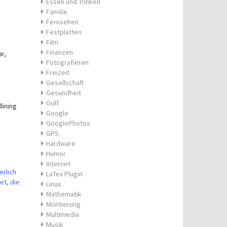
Essen und Trinken
Familie
Fernsehen
Festplatten
Film
Finanzen
r,
Fotografieren
Freizeit
Gesellschaft
Gesundheit
Golf
lining
Google
GooglePhotos
GPS
Hardware
Humor
Internet
erlich
LaTex Plugin
et, die
Linux
Mathematik
Montierung
Multimedia
Musik