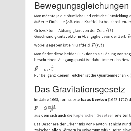
Bewegungsgleichungen
Man möchte ja die räumliche und zeitliche Entwicklung
äußerer Einflüsse (z.B. eines Kraftfelds) beschreiben. 
⃗
Ortsvektor in Abhängigkeit von der Zeit:
(
)
s
t
Geschwindigkeitsvektor in Abängigkeit von der Zeit:
v
Wobei gegeben ist ein Kraftfeld:
(
,
)
F
r
t
Man findet diese beiden Funktionen als Lösung von sog.
beschreiben. Ausgangspunkt ist dabei immer das Newto
˙
⃗
⃗
=
⋅
F
m
v
Nur bei ganz kleinen Teilchen ist die Quantenmechanik (
Das Gravitationsgesetz
Im Jahre 1668, formulierte
Isaac Newton
(1642-1727) 
⋅
m
M
=
F
G
2
r
aus dem sich auch die
Keplerschen Gesetze
herleiten 
Das Besonere der Erkenntnis von Newton ist nicht nur d
zwischen
allen
Körpern im Universum wirkt. Beispiels