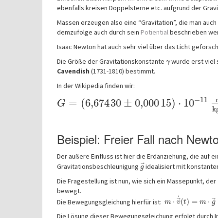
ebenfalls kreisen Doppelsterne etc. aufgrund der Gra
Massen erzeugen also eine “Gravitation”, die man auch 
demzufolge auch durch sein
Potiential
beschrieben we
Isaac Newton hat auch sehr viel über das Licht geforsc
Die Größe der Gravitationskonstante
wurde erst viel
γ
Cavendish
(1731-1810) bestimmt.
In der Wikipedia finden wir:
−
11
=
(
6,674
30
±
0,000
15
)
⋅
10
G
k
Beispiel: Freier Fall nach Newt
Der äußere Einfluss ist hier die Erdanziehung, die auf 
⃗
Gravitationsbeschleunigung
idealisiert mit konstant
g
Die Fragestellung ist nun, wie sich ein Massepunkt, der 
bewegt.
˙
⃗
⃗
Die Bewegungsgleichung hierfür ist:
⋅
(
)
=
⋅
m
v
t
m
g
Die Lösung dieser Bewegungsgleichung erfolgt durch I