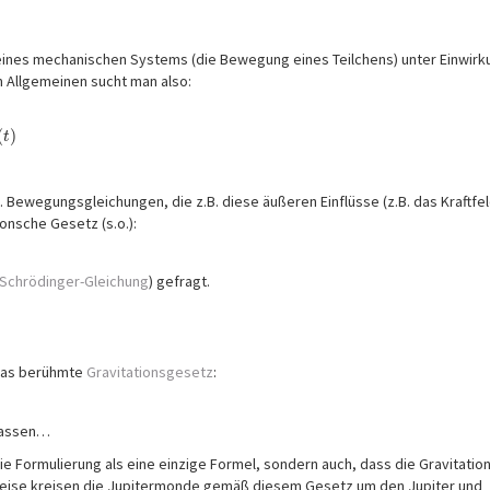
 eines mechanischen Systems (die Bewegung eines Teilchens) unter Einwirk
Im Allgemeinen sucht man also:
⃗
(
)
t
 Bewegungsgleichungen, die z.B. diese äußeren Einflüsse (z.B. das Kraftfel
nsche Gesetz (s.o.):
Schrödinger-Gleichung
) gefragt.
das berühmte
Gravitationsgesetz
:
lassen…
ie Formulierung als eine einzige Formel, sondern auch, dass die Gravitation
weise kreisen die Jupitermonde gemäß diesem Gesetz um den Jupiter und