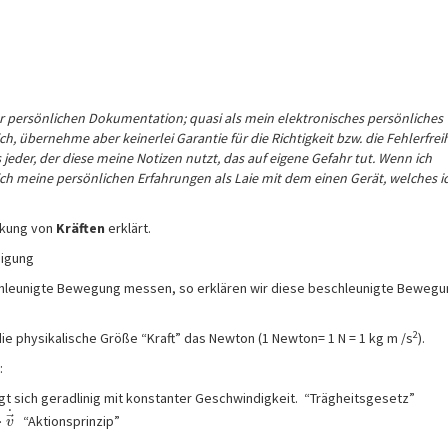
ner persönlichen Dokumentation; quasi als mein elektronisches persönliches
h, übernehme aber keinerlei Garantie für die Richtigkeit bzw. die Fehlerfrei
jeder, der diese meine Notizen nutzt, das auf eigene Gefahr tut.
Wenn ich
ich meine persönlichen Erfahrungen als Laie mit dem einen Gerät, welches i
rkung von
Kräften
erklärt.
nigung
chleunigte Bewegung messen, so erklären wir diese beschleunigte Bewegu
2
e physikalische Größe “Kraft” das Newton (1 Newton= 1 N = 1 kg m /s
).
:
egt sich geradlinig mit konstanter Geschwindigkeit. “Trägheitsgesetz”
˙
⃗
⋅
“Aktionsprinzip”
v