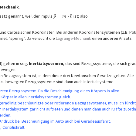
 Mechanik
.
⃗
⃗
satz genannt, weil der Impuls
=
⋅
ist; also
p
m
v
und Cartesischen Koordinaten. Bei anderen Koordinatensystemen (z.B. Pola
ell “sperrig”. Da versucht die
Lagrange-Mechanik
einen anderen Ansatz.
 gelten in sog.
Inertialsystemen
, das sind Bezugssysteme, die sich grad
 bewegen.
ein Bezugssystem ist, in dem diese drei Newtonschen Gesetze gelten. Alle
 dazu bewegten Bezugssysteme sind dann auch Intertialsysteme.
nutzten Bezugssystem. Da die Beschleunigung eines Körpers in allen
n Körper in allen Inertialsystemen gleich.
. geradlinig beschleunigte oder rotierende Bezugssysteme), muss ich fürcht
 Inertialsystem gar nicht auftreten und denen man dann auch Kräfte zuordn
erden.
 Andruck bei Bescheunigung im Auto auch bei Geradeausfahrt.
 Corioliskraft.