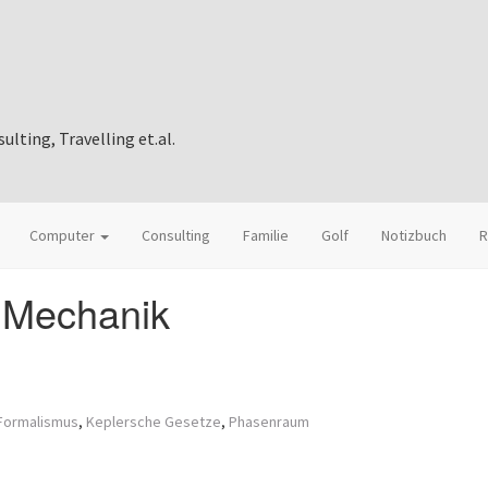
ting, Travelling et.al.
Computer
Consulting
Familie
Golf
Notizbuch
R
 Mechanik
Formalismus
,
Keplersche Gesetze
,
Phasenraum