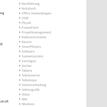
Nachführung
Notizbuch
ung
Office Anwendungen
OSM
Physik
PowerPoint
Projektmanagement
Radioastronomie
Reisen
d)
SmartPhones
Software
Sonnensystem
Sonstiges
Sucher
Tablets
Telefonieren
Teleskope
Textverarbeitung
Vektorgrafik
Video
Wiki
skraft
Windows