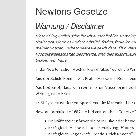
Newtons Gesetze
Warnung / Disclaimer
Diesen Blog-Artikel schreibe ich ausschließlich zu mei
Notizbuch.
Wenn es Andere nützlich finden, freue ich mic
meiner Notizen. Insbesondere weise ich darauf hin, dass 
Produkteigenschaften beschreibe, sind dies ausschließl
bekommen habe.
In der Newtonschen Mechanik wird “alles” durch die Wi
Aus der Schule kennen wir: Kraft = Masse mal Beschleu
Das bedeutet, dass wenn wir an einer Masse eine bes
Wirkung einer Kraft.
Im
SI-System
ist dementsprechend die Maßeinheit für di
Newton formulierte 1687 die bekannten drei “Gesetze”
Ein kräftefreier Körper bleibt in Ruhe oder bew
⃗
Kraft gleich Masse mal Beschleunigung:
=
F
m
Kraft gleich Gegenkraft. “Actio gleich Reactio”