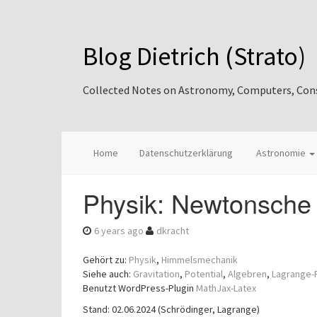
Blog Dietrich (Strato)
Collected Notes on Astronomy, Computers, Consul
Home
Datenschutzerklärung
Astronomie
Physik: Newtonsche
6 years ago
dkracht
Gehört zu:
Physik
,
Himmelsmechanik
Siehe auch:
Gravitation
,
Potential
,
Algebren
,
Lagrange-
Benutzt WordPress-Plugin
MathJax-Latex
Stand: 02.06.2024 (Schrödinger, Lagrange)