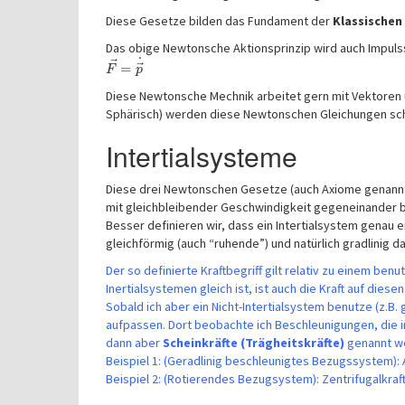
Diese Gesetze bilden das Fundament der
Klassischen
Das obige Newtonsche Aktionsprinzip wird auch Impuls
˙
⃗
⃗
=
F
p
Diese Newtonsche Mechnik arbeitet gern mit Vektoren 
Sphärisch) werden diese Newtonschen Gleichungen schn
Intertialsysteme
Diese drei Newtonschen Gesetze (auch Axiome genannt)
mit gleichbleibender Geschwindigkeit gegeneinander
Besser definieren wir, dass ein Intertialsystem genau 
gleichförmig (auch “ruhende”) und natürlich gradlinig
Der so definierte Kraftbegriff gilt relativ zu einem be
Inertialsystemen gleich ist, ist auch die Kraft auf diese
Sobald ich aber ein Nicht-Intertialsystem benutze (z.B
aufpassen. Dort beobachte ich Beschleunigungen, die in
dann aber
Scheinkräfte (Trägheitskräfte)
genannt w
Beispiel 1: (Geradlinig beschleunigtes Bezugssystem):
Beispiel 2: (Rotierendes Bezugsystem): Zentrifugalkraft,