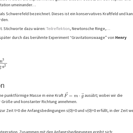
vitation umeinander…
als Schwerefeld bezeichnet. Dieses ist ein konservatives Kraftfeld und kan
rden.
ht. Stichworte dazu wären:
Teilreflektion
, Newtonsche Ringe,…
 später durch das berühmte Experiment “Gravitationswaage” von
Henry
3
m
2
g
⋅
s
on
⃗
⃗
eine punktförmige Masse m eine Kraft
=
⋅
ausübt; wobei wir die
F
m
g
er Größe und konstanter Richtung annehmen.
zur Zeit t=0 die Anfangsbedingungen s(0)=0 und v(0)=0 erfüllt, in der Zeit w
ntegration. Zusammen mit den Anfangsbedingungen ergibt sich: