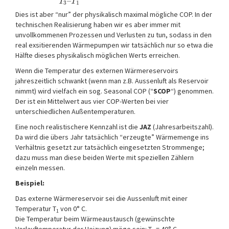
–
T
T
3
1
Dies ist aber “nur” der physikalisch maximal mögliche COP. In der
technischen Realisierung haben wir es aber immer mit
unvollkommenen Prozessen und Verlusten zu tun, sodass in den
real exsitierenden Wärmepumpen wir tatsächlich nur so etwa die
Hälfte dieses physikalisch möglichen Werts erreichen.
Wenn die Temperatur des externen Wärmereservoirs
jahreszeitlich schwankt (wenn man z.B. Aussenluft als Reservoir
nimmt) wird vielfach ein sog. Seasonal COP (“
SCOP
“) genommen.
Der ist ein Mittelwert aus vier COP-Werten bei vier
unterschiedlichen Außentemperaturen.
Eine noch realistischere Kennzahl ist die
JAZ
(Jahresarbeitszahl).
Da wird die übers Jahr tatsächlich “erzeugte” Wärmemenge ins
Verhältnis gesetzt zur tatsächlich eingesetzten Strommenge;
dazu muss man diese beiden Werte mit speziellen Zählern
einzeln messen.
Beispiel:
Das externe Wärmereservoir sei die Aussenluft mit einer
Temperatur T
von 0° C.
1
Die Temperatur beim Wärmeaustausch (gewünschte