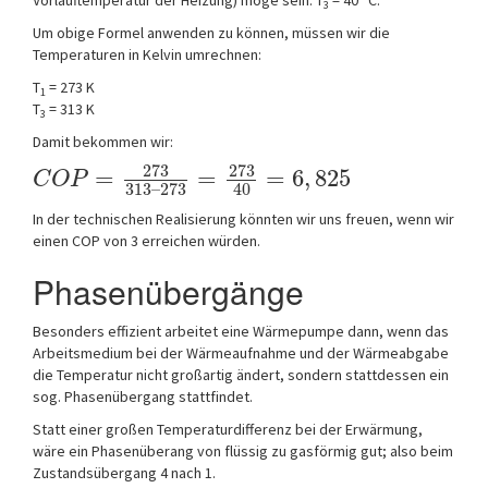
Vorlauftemperatur der Heizung) möge sein: T
= 40° C.
3
Um obige Formel anwenden zu können, müssen wir die
Temperaturen in Kelvin umrechnen:
T
= 273 K
1
T
= 313 K
3
Damit bekommen wir:
273
273
=
=
=
6
,
825
C
O
P
313
–
273
40
In der technischen Realisierung könnten wir uns freuen, wenn wir
einen COP von 3 erreichen würden.
Phasenübergänge
Besonders effizient arbeitet eine Wärmepumpe dann, wenn das
Arbeitsmedium bei der Wärmeaufnahme und der Wärmeabgabe
die Temperatur nicht großartig ändert, sondern stattdessen ein
sog. Phasenübergang stattfindet.
Statt einer großen Temperaturdifferenz bei der Erwärmung,
wäre ein Phasenüberang von flüssig zu gasförmig gut; also beim
Zustandsübergang 4 nach 1.