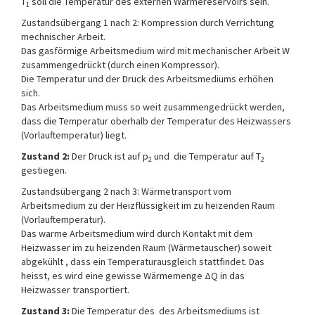
T
soll die Temperatur des externen Wärmereservoirs sein.
1
Zustandsübergang 1 nach 2: Kompression durch Verrichtung
mechnischer Arbeit.
Das gasförmige Arbeitsmedium wird mit mechanischer Arbeit W
zusammengedrückt (durch einen Kompressor).
Die Temperatur und der Druck des Arbeitsmediums erhöhen
sich.
Das Arbeitsmedium muss so weit zusammengedrückt werden,
dass die Temperatur oberhalb der Temperatur des Heizwassers
(Vorlauftemperatur) liegt.
Zustand 2:
Der Druck ist auf p
und die Temperatur auf T
2
2
gestiegen.
Zustandsübergang 2 nach 3: Wärmetransport vom
Arbeitsmedium zu der Heizflüssigkeit im zu heizenden Raum
(Vorlauftemperatur).
Das warme Arbeitsmedium wird durch Kontakt mit dem
Heizwasser im zu heizenden Raum (Wärmetauscher) soweit
abgekühlt , dass ein Temperaturausgleich stattfindet. Das
heisst, es wird eine gewisse Wärmemenge ΔQ in das
Heizwasser transportiert.
Zustand 3:
Die Temperatur des des Arbeitsmediums ist