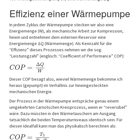
Effizienz einer Wärmepumpe
In jedem Zyklus der Wärmepumpe stecken wir also eine
Energiemenge (W), als mechanische Arbeit zur Kompression,
hinein und entnehmen dem externen Reservoir eine
Energiemenge ΔQ (Wärmemenge). Als Kennzahl für die
“Effizienz” dieses Prozesses nehmen wir die sog.
“Leistunsgzahl” (englisch: “Coefficient of Performance” COP):
Δ
Q
=
C
O
P
W
Dieser COP besagt also, wieviel Wärmemenge bekomme ich
heraus (gepumpt) im Verhältnis zur hineingesteckten
mechanischen Energie.
Der Prozess in der Wärmepumpe entspräche genau einem
umgekehrten Carnotschen Kreisprozess, wenn er “reversibel”
wäre. Dazu müssten in den Wärmetauschern am Ausgang
tatsächlich die beiden Temperaturniveaus identisch sein. Für
diesen Idealfall kann man das physikalisch berechnen als:
T
=
3
C
O
P