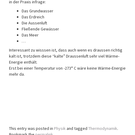
in der Praxis infrage:
Das Grundwasser
Das Erdreich
Die Aussenluft
Fließende Gewässer
Das Meer
…
Interessant zu wisssen ist, dass auch wenn es draussen richtig
kalt ist, trotzdem diese “kalte” Draussenluft sehr viel Wärme-
Energie enthält.
Erst bei einer Temperatur von -273° C wäre keine Wärme-Energie
mehr da.
This entry was posted in
Physik
and tagged
Thermodynamik
.
Bookmark the
permalink
.