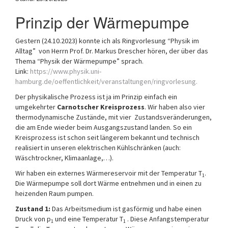
a
Prinzip der Wärmepumpe
t
i
o
Gestern (24.10.2023) konnte ich als Ringvorlesung “Physik im
n
Alltag” von Herrn Prof. Dr. Markus Drescher hören, der über das
Thema “Physik der Wärmepumpe” sprach.
Link:
https://www.physik.uni-
hamburg.de/oeffentlichkeit/veranstaltungen/ringvorlesung.
Der physikalische Prozess ist ja im Prinzip einfach ein
umgekehrter
Carnotscher Kreisprozess
. Wir haben also vier
thermodynamische Zustände, mit vier Zustandsveränderungen,
die am Ende wieder beim Ausgangszustand landen. So ein
Kreisprozess ist schon seit längerem bekannt und technisch
realisiert in unseren elektrischen Kühlschränken (auch:
Wäschtrockner, Klimaanlage,…).
Wir haben ein externes Wärmereservoir mit der Temperatur T
.
1
Die Wärmepumpe soll dort Wärme entnehmen und in einen zu
heizenden Raum pumpen.
Zustand 1:
Das Arbeitsmedium ist gasförmig und habe einen
Druck von p
und eine Temperatur T
. Diese Anfangstemperatur
1
1