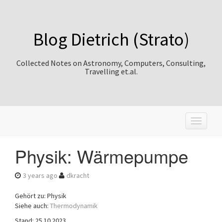
Blog Dietrich (Strato)
Collected Notes on Astronomy, Computers, Consulting,
Travelling et.al.
T
o
g
Physik: Wärmepumpe
g
l
e
3 years ago
dkracht
n
a
Gehört zu: Physik
v
Siehe auch:
Thermodynamik
i
Stand: 25.10.2023
g