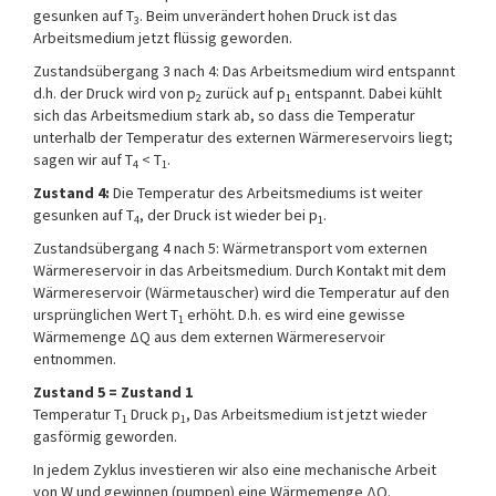
gesunken auf T
. Beim unverändert hohen Druck ist das
3
Arbeitsmedium jetzt flüssig geworden.
Zustandsübergang 3 nach 4: Das Arbeitsmedium wird entspannt
d.h. der Druck wird von p
zurück auf p
entspannt. Dabei kühlt
2
1
sich das Arbeitsmedium stark ab, so dass die Temperatur
unterhalb der Temperatur des externen Wärmereservoirs liegt;
sagen wir auf T
< T
.
4
1
Zustand 4:
Die Temperatur des Arbeitsmediums ist weiter
gesunken auf T
, der Druck ist wieder bei p
.
4
1
Zustandsübergang 4 nach 5: Wärmetransport vom externen
Wärmereservoir in das Arbeitsmedium. Durch Kontakt mit dem
Wärmereservoir (Wärmetauscher) wird die Temperatur auf den
ursprünglichen Wert T
erhöht. D.h. es wird eine gewisse
1
Wärmemenge ΔQ aus dem externen Wärmereservoir
entnommen.
Zustand 5 = Zustand 1
Temperatur T
Druck p
, Das Arbeitsmedium ist jetzt wieder
1
1
gasförmig geworden.
In jedem Zyklus investieren wir also eine mechanische Arbeit
von W und gewinnen (pumpen) eine Wärmemenge ΔQ.