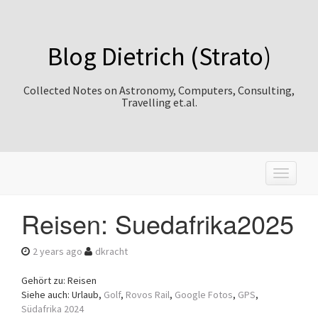
Blog Dietrich (Strato)
Collected Notes on Astronomy, Computers, Consulting,
Travelling et.al.
T
o
g
Reisen: Suedafrika2025
g
l
e
2 years ago
dkracht
n
a
Gehört zu: Reisen
v
Siehe auch: Urlaub,
Golf
,
Rovos Rail
,
Google Fotos
,
GPS
,
i
Südafrika 2024
g