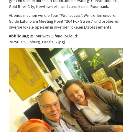
geht im Schnelldurchlauf durch Johannesburg: Constitution Hill,
Gold Reef City, Newtown etc. und zurück nach Rosebank.
Abends machen wir die Tour “With Locals”. Wir treffen unseren
Guide Lufuno am Meeting Point “264 Fox Street” und probieren
diverse lokale Speisen in diversen lokalen Etablissements.
Abbildung 2:
Tour with Lufuno (pCloud:
20250105_Joburg_Locals_2.jpg)