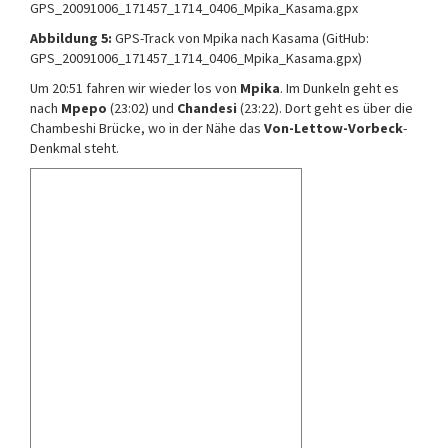
GPS_20091006_171457_1714_0406_Mpika_Kasama.gpx
Abbildung 5:
GPS-Track von Mpika nach Kasama (GitHub:
GPS_20091006_171457_1714_0406_Mpika_Kasama.gpx)
Um 20:51 fahren wir wieder los von
Mpika
. Im Dunkeln geht es
nach
Mpepo
(23:02) und
Chandesi
(23:22). Dort geht es über die
Chambeshi Brücke, wo in der Nähe das
Von-Lettow-Vorbeck
-
Denkmal steht.