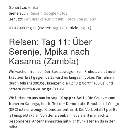
a
Gehört zu:
Afrika
t
Siehe auch:
Reisen
,
Google Fotos
i
Benutzt:
GPS-Tracks aus GitHub
,
Fotos von pCloud
o
6.10.2009 Tag 11 (Weiter:
Tag 12
, zurück:
Tag 10
)
n
Reisen: Tag 11: Über
Serenje, Mpika nach
Kasama (Zambia)
Wir wachen früh auf. Der Speisewagen zum Frühstück ist noch
fast leer. Erst gegen 08:15 wird es langsam voller. Wir fahren
durch
Mkishi
(08:35) , kreuzen die T2 “Big North” (09:01) und
rattern durch
Nkolonga
(09:06)
Wir befinden uns nun im sog. “
Copper Belt
“. Die Grenze zum
früheren Katanga, heute Teil der Democratic Republic of Congo
(DRC) ist nur wenige Kilometer entfernt. Die Vorbeifahrt per Bahn
ist unspektakulär. Von der Eisenbahn aus sieht man nichts
besonderes. Antennenmasten mit Richtfunk stehen da in der
Nähe.