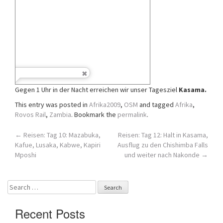
Gegen 1 Uhr in der Nacht erreichen wir unser Tagesziel
Kasama.
This entry was posted in
Afrika2009
,
OSM
and tagged
Afrika
,
Rovos Rail
,
Zambia
. Bookmark the
permalink
.
Post
←
Reisen: Tag 10: Mazabuka,
Reisen: Tag 12: Halt in Kasama,
Kafue, Lusaka, Kabwe, Kapiri
Ausflug zu den Chishimba Falls
navigation
Mposhi
und weiter nach Nakonde
→
Search
for:
Recent Posts