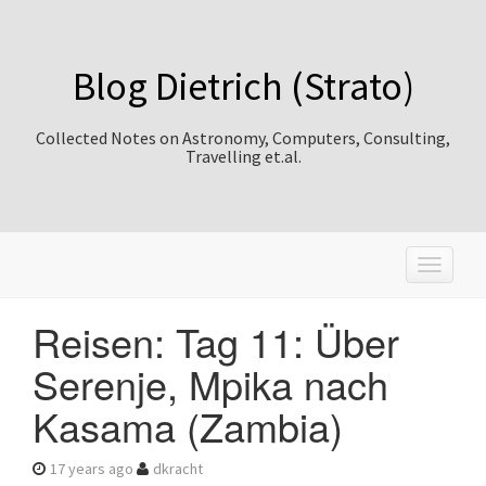
Blog Dietrich (Strato)
Collected Notes on Astronomy, Computers, Consulting,
Travelling et.al.
T
o
g
Reisen: Tag 11: Über
g
l
Serenje, Mpika nach
e
n
Kasama (Zambia)
a
v
i
17 years ago
dkracht
g