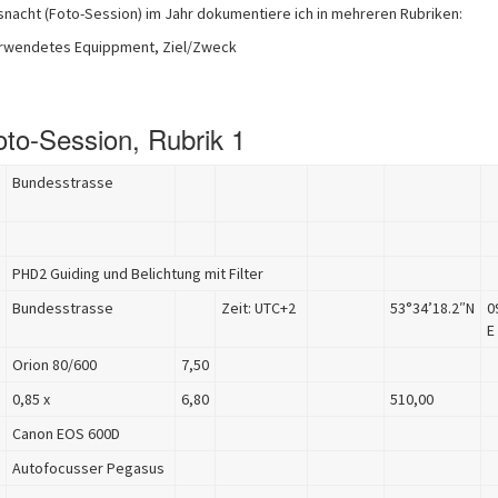
acht (Foto-Session) im Jahr dokumentiere ich in mehreren Rubriken:
verwendetes Equippment, Ziel/Zweck
oto-Session, Rubrik 1
Bundesstrasse
PHD2 Guiding und Belichtung mit Filter
Bundesstrasse
Zeit: UTC+2
53°34’18.2″N
0
E
Orion 80/600
7,50
0,85 x
6,80
510,00
Canon EOS 600D
Autofocusser Pegasus