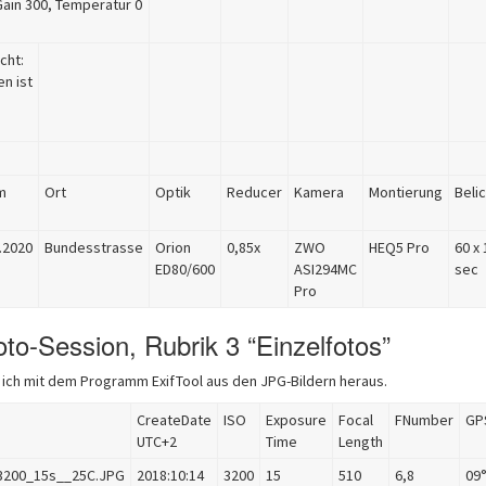
Gain 300, Temperatur 0
cht:
n ist
m
Ort
Optik
Reducer
Kamera
Montierung
Beli
.2020
Bundesstrasse
Orion
0,85x
ZWO
HEQ5 Pro
60 x
ED80/600
ASI294MC
sec
Pro
oto-Session, Rubrik 3 “Einzelfotos”
 ich mit dem Programm ExifTool aus den JPG-Bildern heraus.
CreateDate
ISO
Exposure
Focal
FNumber
GP
UTC+2
Time
Length
3200_15s__25C.JPG
2018:10:14
3200
15
510
6,8
09