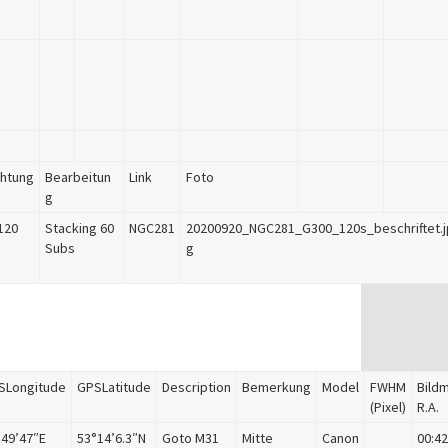
chtung
Bearbeitun
Link
Foto
g
 120
Stacking 60
NGC281
20200920_NGC281_G300_120s_beschriftet.j
Subs
g
SLongitude
GPSLatitude
Description
Bemerkung
Model
FWHM
Bildm
(Pixel)
R.A.
°49’47″E
53°14’6.3″N
Goto M31
Mitte
Canon
00:42