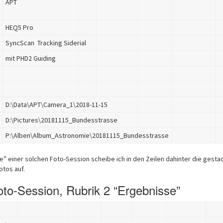
APT
HEQ5 Pro
SyncScan Tracking Siderial
mit PHD2 Guiding
D:\Data\APT\Camera_1\2018-11-15
D:\Pictures\20181115_Bundesstrasse
P:\Alben\Album_Astronomie\20181115_Bundesstrasse
e” einer solchen Foto-Session scheibe ich in den Zeilen dahinter die gesta
otos auf.
oto-Session, Rubrik 2 “Ergebnisse”