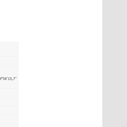
9°58’15,7″