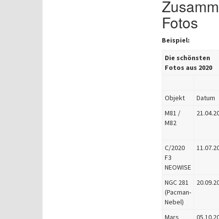
Zusammen
Fotos
Beispiel:
Die schönsten
Fotos aus 2020
Objekt
Datum
M81 /
21.04.2
M82
C/2020
11.07.2
F3
NEOWISE
NGC 281
20.09.2
(Pacman-
Nebel)
Mars
05.10.2