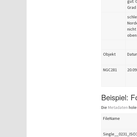
gut: 
Grad
schle
Norde
nicht
oben
Objekt
Datu
NGC281
20.09
Beispiel: F
Die
Metadaten
hole
FileName
Single__0231_ISO