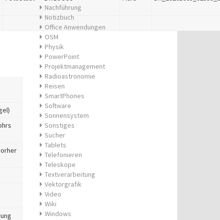
Nachführung
Notizbuch
Office Anwendungen
OSM
Physik
PowerPoint
Projektmanagement
Radioastronomie
Reisen
SmartPhones
Software
gel)
Sonnensystem
ohrs
Sonstiges
Sucher
Tablets
vorher
Telefonieren
Teleskope
Textverarbeitung
Vektorgrafik
Video
Wiki
Windows
rung