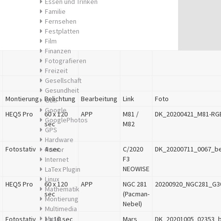
Essen und Trinken
Familie
Fernsehen
Festplatten
Film
Finanzen
Fotografieren
Freizeit
Gesellschaft
Gesundheit
Montierung
Belichtung
Bearbeitung
Link
Foto
Golf
Google
HEQ5 Pro
60 x 120
APP
M81 /
DK_20200421_M81-RGB-
GooglePhotos
sec
M82
GPS
Hardware
Fotostativ
4 sec
C/2020
DK_20200711_0067_bes
Humor
F3
Internet
NEOWISE
LaTex Plugin
Linux
HEQ5 Pro
60 x 120
APP
NGC 281
20200920_NGC281_G30
Mathematik
sec
(Pacman-
Montierung
Nebel)
Multimedia
Musik
Fotostativ
1 x 10 sec
Mars
DK_20201005_02353_be