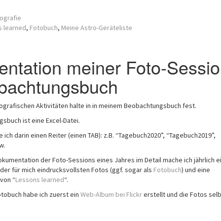
ografie
 learned
,
Fotobuch
,
Meine Astro-Geräteliste
ntation meiner Foto-Sessi
bachtungsbuch
ografischen Aktivitäten halte in in meinem Beobachtungsbuch fest.
sbuch ist eine Excel-Datei.
 ich darin einen Reiter (einen TAB): z.B. “Tagebuch2020”, “Tagebuch2019”,
w.
okumentation der Foto-Sessions eines Jahres im Detail mache ich jährlich e
er für mich eindrucksvollsten Fotos (ggf. sogar als
Fotobuch
) und eine
von “
Lessons learned
“.
otobuch habe ich zuerst ein
Web-Album bei Flickr
erstellt und die Fotos sel