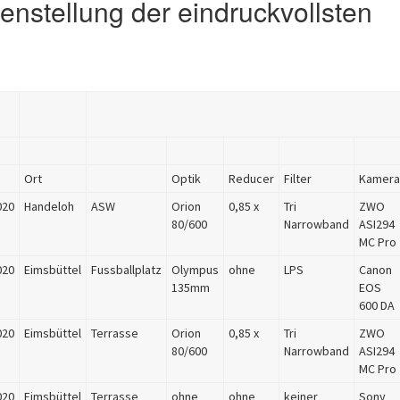
stellung der eindruckvollsten
Ort
Optik
Reducer
Filter
Kamera
020
Handeloh
ASW
Orion
0,85 x
Tri
ZWO
80/600
Narrowband
ASI294
MC Pro
020
Eimsbüttel
Fussballplatz
Olympus
ohne
LPS
Canon
135mm
EOS
600 DA
020
Eimsbüttel
Terrasse
Orion
0,85 x
Tri
ZWO
80/600
Narrowband
ASI294
MC Pro
020
Eimsbüttel
Terrasse
ohne
ohne
keiner
Sony