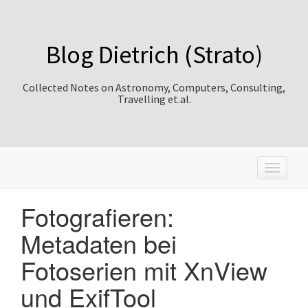
Blog Dietrich (Strato)
Collected Notes on Astronomy, Computers, Consulting,
Travelling et.al.
T
o
g
Fotografieren:
g
l
Metadaten bei
e
n
Fotoserien mit XnView
a
v
und ExifTool
i
g