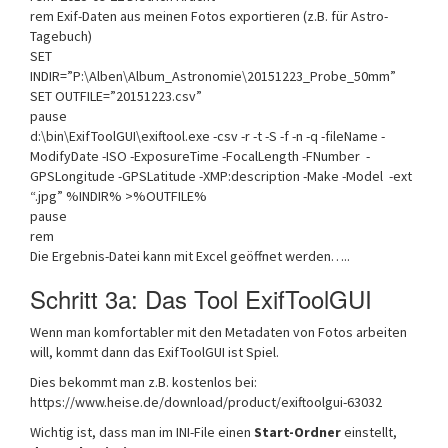
rem Exif-Daten aus meinen Fotos exportieren (z.B. für Astro-
Tagebuch)
SET
INDIR=”P:\Alben\Album_Astronomie\20151223_Probe_50mm”
SET OUTFILE=”20151223.csv”
pause
d:\bin\ExifToolGUI\exiftool.exe -csv -r -t -S -f -n -q -fileName -
ModifyDate -ISO -ExposureTime -FocalLength -FNumber -
GPSLongitude -GPSLatitude -XMP:description -Make -Model -ext
“.jpg” %INDIR% >%OUTFILE%
pause
rem
Die Ergebnis-Datei kann mit Excel geöffnet werden…..
Schritt 3a: Das Tool ExifToolGUI
Wenn man komfortabler mit den Metadaten von Fotos arbeiten
will, kommt dann das ExifToolGUI ist Spiel.
Dies bekommt man z.B. kostenlos bei:
https://www.heise.de/download/product/exiftoolgui-63032
Wichtig ist, dass man im INI-File einen
Start-Ordner
einstellt,