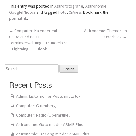
This entry was posted in
Astrofotografie
,
Astronomie
,
GooglePhotos
and tagged
Foto
,
XnView
. Bookmark the
permalink
.
Post
←
Computer: Kalender mit
Astronomie: Themen im
CalDAV und Baikal –
Überblick
→
navigation
Terminverwaltung – Thunderbird
– Lightning – Outlook
Search
for:
Recent Posts
Admin: Liste meiner Posts mit Latex
Computer: Gutenberg
Computer: Radio (Oberartikel)
Astronomie: Goto mit der ASIAIR Plus
Astronomie: Tracking mit der ASIAIR Plus