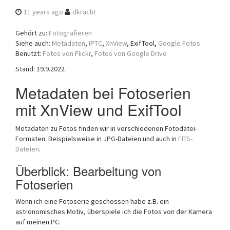
a
11 years ago
dkracht
t
i
Gehört zu:
Fotografieren
o
Siehe auch:
Metadaten
,
IPTC
,
XnView
, ExifTool,
Google Fotos
n
Benutzt:
Fotos von Flickr
,
Fotos von Google Drive
Stand: 19.9.2022
Metadaten bei Fotoserien
mit XnView und ExifTool
Metadaten zu Fotos finden wir in verschiedenen Fotodatei-
Formaten. Beispielsweise in JPG-Dateien und auch in
FITS-
Dateien
.
Überblick: Bearbeitung von
Fotoserien
Wenn ich eine Fotoserie geschossen habe z.B. ein
astronomisches Motiv, überspiele ich die Fotos von der Kamera
auf meinen PC.