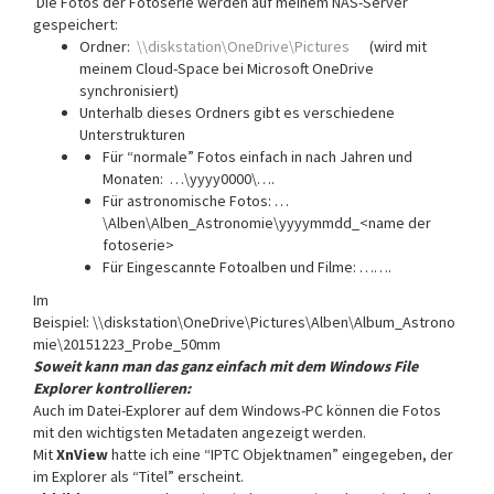
Die Fotos der Fotoserie werden auf meinem NAS-Server
gespeichert:
Ordner:
\\diskstation\OneDrive\Pictures
(wird mit
meinem Cloud-Space bei Microsoft OneDrive
synchronisiert)
Unterhalb dieses Ordners gibt es verschiedene
Unterstrukturen
Für “normale” Fotos einfach in nach Jahren und
Monaten: …\yyyy0000\….
Für astronomische Fotos: …
\Alben\Alben_Astronomie\yyyymmdd_<name der
fotoserie>
Für Eingescannte Fotoalben und Filme: …….
Im
Beispiel: \\diskstation\OneDrive\Pictures\Alben\Album_Astrono
mie\20151223_Probe_50mm
Soweit kann man das ganz einfach mit dem Windows File
Explorer kontrollieren:
Auch im Datei-Explorer auf dem Windows-PC können die Fotos
mit den wichtigsten Metadaten angezeigt werden.
Mit
XnView
hatte ich eine “IPTC Objektnamen” eingegeben, der
im Explorer als “Titel” erscheint.