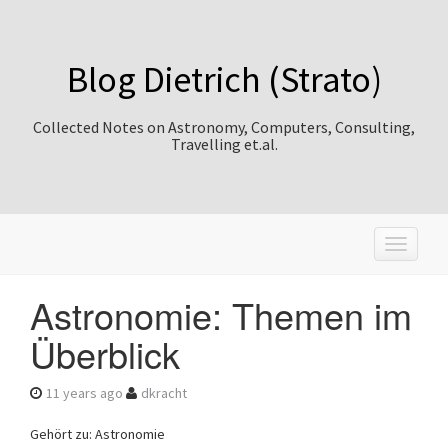
Blog Dietrich (Strato)
Collected Notes on Astronomy, Computers, Consulting,
Travelling et.al.
T
o
g
Astronomie: Themen im
g
l
Überblick
e
n
a
11 years ago
dkracht
v
i
Gehört zu: Astronomie
g