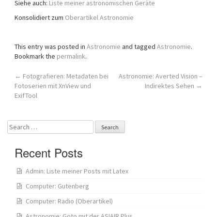
Siehe auch:
Liste meiner astronomischen Geräte
a
Konsolidiert zum
Oberartikel Astronomie
t
i
o
This entry was posted in
Astronomie
and tagged
Astronomie
.
n
Bookmark the
permalink
.
Post
←
Fotografieren: Metadaten bei
Astronomie: Averted Vision –
Fotoserien mit XnView und
Indirektes Sehen
→
navigation
ExifTool
Search
for:
Recent Posts
Admin: Liste meiner Posts mit Latex
Computer: Gutenberg
Computer: Radio (Oberartikel)
Astronomie: Goto mit der ASIAIR Plus