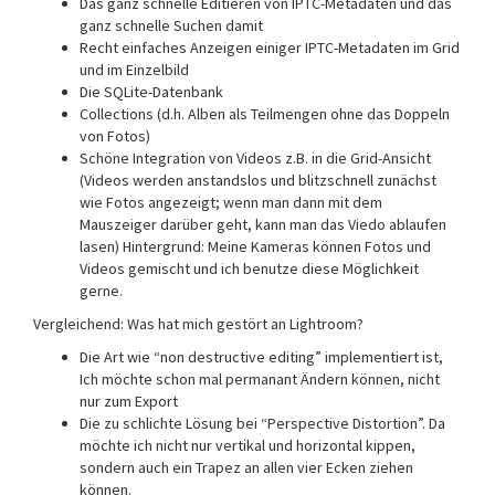
Das ganz schnelle Editieren von IPTC-Metadaten und das
ganz schnelle Suchen damit
Recht einfaches Anzeigen einiger IPTC-Metadaten im Grid
und im Einzelbild
Die SQLite-Datenbank
Collections (d.h. Alben als Teilmengen ohne das Doppeln
von Fotos)
Schöne Integration von Videos z.B. in die Grid-Ansicht
(Videos werden anstandslos und blitzschnell zunächst
wie Fotos angezeigt; wenn man dann mit dem
Mauszeiger darüber geht, kann man das Viedo ablaufen
lasen) Hintergrund: Meine Kameras können Fotos und
Videos gemischt und ich benutze diese Möglichkeit
gerne.
Vergleichend: Was hat mich gestört an Lightroom?
Die Art wie “non destructive editing” implementiert ist,
Ich möchte schon mal permanant Ändern können, nicht
nur zum Export
Die zu schlichte Lösung bei “Perspective Distortion”. Da
möchte ich nicht nur vertikal und horizontal kippen,
sondern auch ein Trapez an allen vier Ecken ziehen
können.