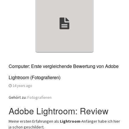
a
t
i
o
n
Computer: Erste vergleichende Bewertung von Adobe
Lightroom (Fotografieren)
14 years ago
Gehört zu:
Fotografieren
Adobe Lightroom: Review
Meine ersten Erfahrungen als
Lightroom
-Anfänger habe ich hier
ja schon geschildert.