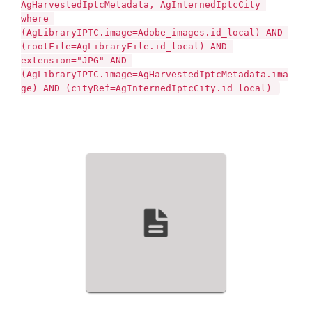
AgHarvestedIptcMetadata, AgInternedIptcCity 
where 
(AgLibraryIPTC.image=Adobe_images.id_local) AND 
(rootFile=AgLibraryFile.id_local) AND 
extension="JPG" AND 
(AgLibraryIPTC.image=AgHarvestedIptcMetadata.ima
ge) AND (cityRef=AgInternedIptcCity.id_local) 