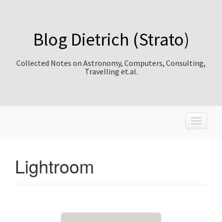
Blog Dietrich (Strato)
Collected Notes on Astronomy, Computers, Consulting,
Travelling et.al.
T
o
g
g
Lightroom
l
e
n
a
v
i
g