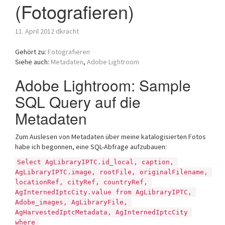
(Fotografieren)
a
t
i
11. April 2012
dkracht
o
n
Gehört zu:
Fotografieren
Siehe auch:
Metadaten
,
Adobe Lightroom
Adobe Lightroom: Sample
SQL Query auf die
Metadaten
Zum Auslesen von Metadaten über meine katalogisierten Fotos
habe ich begonnen, eine SQL-Abfrage aufzubauen:
Select AgLibraryIPTC.id_local, caption, 
AgLibraryIPTC.image, rootFile, originalFilename, 
locationRef, cityRef, countryRef, 
AgInternedIptcCity.value from AgLibraryIPTC, 
Adobe_images, AgLibraryFile, 
AgHarvestedIptcMetadata, AgInternedIptcCity 
where 