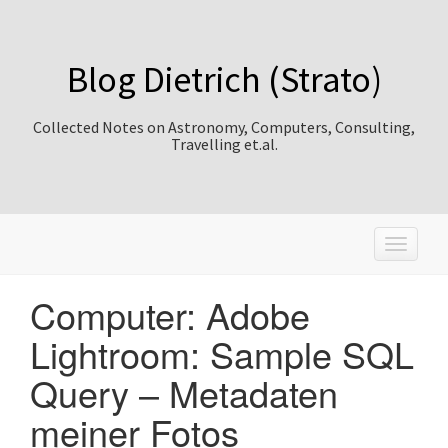
Blog Dietrich (Strato)
Collected Notes on Astronomy, Computers, Consulting,
Travelling et.al.
T
o
g
Computer: Adobe
g
l
Lightroom: Sample SQL
e
n
Query – Metadaten
a
v
meiner Fotos
i
g