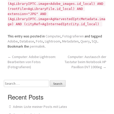
(AgLibraryIPTC.image=Adobe_images.id_local) AND 
(rootFile=AgLibraryFile.id_local) AND 
extension="JPG" AND 
(AgLibraryIPTC.image=AgHarvestedIptcMetadata.ima
ge) AND (cityRef=AgInternedIptcCity.id_local) 
This entry was posted in
Computer
,
Fotografieren
and tagged
Adobe
,
Database
,
Foto
,
Lightroom
,
Metadaten
,
Query
,
SQL
.
Bookmark the
permalink
.
Post
←
Computer: Adobe Lightroom:
Computer: Austausch der
Bearbeiten von Fotos
Tastatur beim Notebook HP
navigation
(Fotografieren)
Pavillion DV7 1000eg
→
Search
for:
Recent Posts
Admin: Liste meiner Posts mit Latex